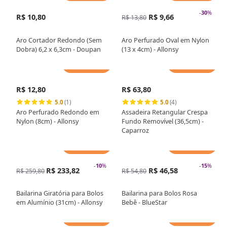
-
30
%
R$ 10,80
R$ 9,66
R$ 13,80
Aro Cortador Redondo (Sem
Aro Perfurado Oval em Nylon
Dobra) 6,2 x 6,3cm - Doupan
(13 x 4cm) - Allonsy
Adicionar
Adicionar
R$ 12,80
R$ 63,80
5.0
(1)
5.0
(4)
Aro Perfurado Redondo em
Assadeira Retangular Crespa
Nylon (8cm) - Allonsy
Fundo Removível (36,5cm) -
Caparroz
Adicionar
Adicionar
-
10
%
-
15
%
R$ 233,82
R$ 46,58
R$ 259,80
R$ 54,80
Bailarina Giratória para Bolos
Bailarina para Bolos Rosa
em Alumínio (31cm) - Allonsy
Bebê - BlueStar
Adicionar
Adicionar