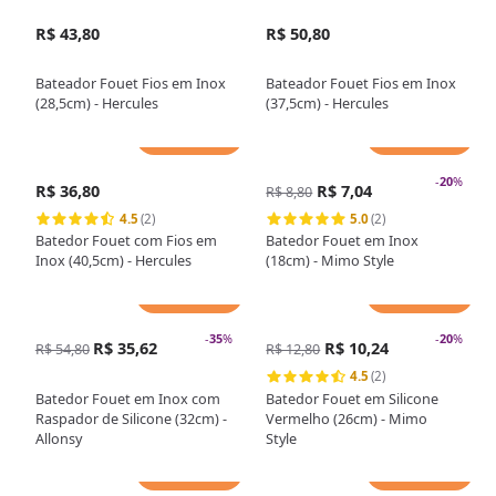
R$ 43,80
R$ 50,80
Bateador Fouet Fios em Inox
Bateador Fouet Fios em Inox
(28,5cm) - Hercules
(37,5cm) - Hercules
Adicionar
Adicionar
-
20
%
R$ 36,80
R$ 7,04
R$ 8,80
4.5
(2)
5.0
(2)
Batedor Fouet com Fios em
Batedor Fouet em Inox
Inox (40,5cm) - Hercules
(18cm) - Mimo Style
Adicionar
Adicionar
-
35
%
-
20
%
R$ 35,62
R$ 10,24
R$ 54,80
R$ 12,80
4.5
(2)
Batedor Fouet em Inox com
Batedor Fouet em Silicone
Raspador de Silicone (32cm) -
Vermelho (26cm) - Mimo
Allonsy
Style
Adicionar
Adicionar