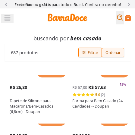
Frete fixo
ou
grátis
para todo o Brasil. Confira
no carrinho!
Busc
Buscar
buscando por
bem casado
687
produtos
Filtrar
Ordenar
Adicionar
Adicionar
-
15
%
R$ 26,80
R$ 57,63
R$ 67,80
5.0
(2)
Tapete de Silicone para
Forma para Bem Casado (24
Macarons/Bem-Casados
Cavidades) - Doupan
(6,8cm) - Doupan
Adicionar
Adicionar