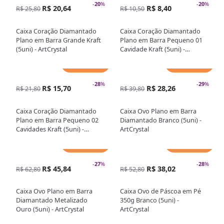
-
20
%
-
20
%
R$ 20,64
R$ 8,40
R$ 25,80
R$ 10,50
Caixa Coração Diamantado
Caixa Coração Diamantado
Plano em Barra Grande Kraft
Plano em Barra Pequeno 01
(5uni) - ArtCrystal
Cavidade Kraft (5uni) -
ArtCrystal
Adicionar
Adicionar
-
28
%
-
29
%
R$ 15,70
R$ 28,26
R$ 21,80
R$ 39,80
Caixa Coração Diamantado
Caixa Ovo Plano em Barra
Plano em Barra Pequeno 02
Diamantado Branco (5uni) -
Cavidades Kraft (5uni) -
ArtCrystal
ArtCrystal
Adicionar
Adicionar
-
27
%
-
28
%
R$ 45,84
R$ 38,02
R$ 62,80
R$ 52,80
Caixa Ovo Plano em Barra
Caixa Ovo de Páscoa em Pé
Diamantado Metalizado
350g Branco (5uni) -
Ouro (5uni) - ArtCrystal
ArtCrystal