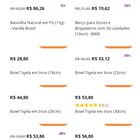
-
5
%
-
10
%
R$ 86,26
R$ 19,62
R$ 90,80
R$ 21,80
Baunilha Natural em Pó (15g)
Berço para Doces e
- Vanilla Brasil
Brigadeiros com 50 cavidades
(10uni) - BWB
Adicionar
Adicionar
-
10
%
R$ 28,80
R$ 33,12
R$ 36,80
Bowl Tigela em Inox (18cm)
Bowl Tigela em Inox (22cm)
Adicionar
Adicionar
R$ 44,80
R$ 53,80
5.0
(2)
Bowl Tigela em Inox (26cm)
Bowl Tigela em Inox (30cm)
Adicionar
Adicionar
-
28
%
R$ 53,86
R$ 56,80
R$ 74,80