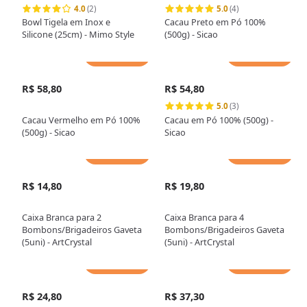
4.0
(2)
5.0
(4)
Bowl Tigela em Inox e
Cacau Preto em Pó 100%
Silicone (25cm) - Mimo Style
(500g) - Sicao
Adicionar
Adicionar
R$ 58,80
R$ 54,80
5.0
(3)
Cacau Vermelho em Pó 100%
Cacau em Pó 100% (500g) -
(500g) - Sicao
Sicao
Adicionar
Adicionar
R$ 14,80
R$ 19,80
Caixa Branca para 2
Caixa Branca para 4
Bombons/Brigadeiros Gaveta
Bombons/Brigadeiros Gaveta
(5uni) - ArtCrystal
(5uni) - ArtCrystal
Adicionar
Adicionar
R$ 24,80
R$ 37,30