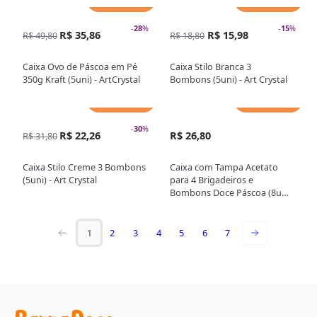
Adicionar
Adicionar
-
28
%
-
15
%
R$ 35,86
R$ 15,98
R$ 49,80
R$ 18,80
Caixa Ovo de Páscoa em Pé
Caixa Stilo Branca 3
350g Kraft (5uni) - ArtCrystal
Bombons (5uni) - Art Crystal
Adicionar
Adicionar
-
30
%
R$ 22,26
R$ 26,80
R$ 31,80
Caixa Stilo Creme 3 Bombons
Caixa com Tampa Acetato
(5uni) - Art Crystal
para 4 Brigadeiros e
Bombons Doce Páscoa (8uni)
- Cromus
1
2
3
4
5
6
7