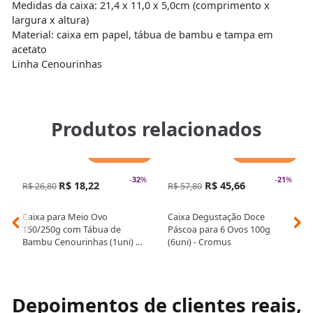
Medidas da caixa: 21,4 x 11,0 x 5,0cm (comprimento x
largura x altura)
Material: caixa em papel, tábua de bambu e tampa em
acetato
Linha Cenourinhas
Produtos relacionados
Adicionar
Adicionar
-
32
%
-
21
%
R$ 18,22
R$ 45,66
R$ 26,80
R$ 57,80
Caixa para Meio Ovo
Caixa Degustação Doce
150/250g com Tábua de
Páscoa para 6 Ovos 100g
Bambu Cenourinhas (1uni) -
(6uni) - Cromus
Cromus
Depoimentos de clientes reais,