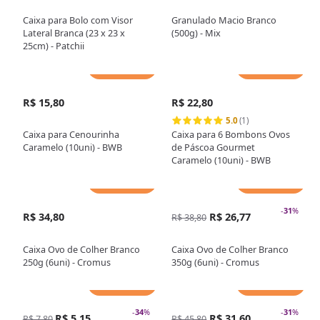
Caixa para Bolo com Visor
Granulado Macio Branco
Lateral Branca (23 x 23 x
(500g) - Mix
25cm) - Patchii
Adicionar
Adicionar
R$ 15,80
R$ 22,80
5.0
(1)
Caixa para Cenourinha
Caixa para 6 Bombons Ovos
Caramelo (10uni) - BWB
de Páscoa Gourmet
Caramelo (10uni) - BWB
Adicionar
Adicionar
-
31
%
R$ 34,80
R$ 26,77
R$ 38,80
Caixa Ovo de Colher Branco
Caixa Ovo de Colher Branco
250g (6uni) - Cromus
350g (6uni) - Cromus
Adicionar
Adicionar
-
34
%
-
31
%
R$ 5,15
R$ 31,60
R$ 7,80
R$ 45,80