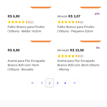
Adicionar
Adicionar
-
27
%
R$ 6,80
R$ 3,07
R$ 4,20
5.0
(2)
5.0
(4)
Palito Branco para Pirulito
Palito Branco para Pirulito
(100uni) - Médio 14,0cm
(100uni) - Pequeno 9,0cm
Adicionar
Adicionar
-
5
%
R$ 8,80
R$ 33,06
R$ 34,80
5.0
(3)
Arame para Flor Encapado
Arame para Flor Encapado
Branco #20 com 10cm
Branco #20 com 36cm (50uni)
(100uni) - Bonadio
- Allonsy
1
2
3
4