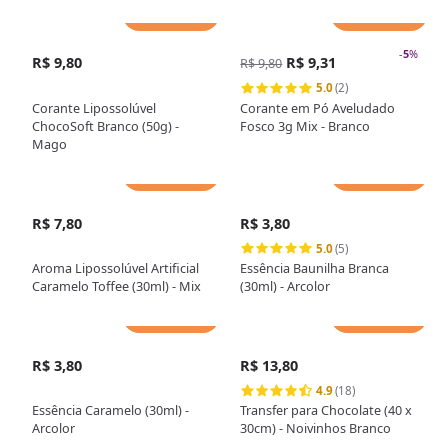
Chef
Adicionar
Adicionar
-
5
%
R$ 9,80
R$ 9,31
R$ 9,80
5.0
(2)
Corante Lipossolúvel
Corante em Pó Aveludado
ChocoSoft Branco (50g) -
Fosco 3g Mix - Branco
Mago
Adicionar
Adicionar
R$ 7,80
R$ 3,80
5.0
(5)
Aroma Lipossolúvel Artificial
Essência Baunilha Branca
Caramelo Toffee (30ml) - Mix
(30ml) - Arcolor
Adicionar
Adicionar
R$ 3,80
R$ 13,80
4.9
(18)
Essência Caramelo (30ml) -
Transfer para Chocolate (40 x
Arcolor
30cm) - Noivinhos Branco