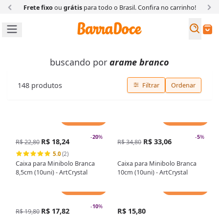
Frete fixo
ou
grátis
para todo o Brasil. Confira
no carrinho!
Busc
Buscar
buscando por
arame branco
148
produtos
Filtrar
Ordenar
Adicionar
Adicionar
-
20
%
-
5
%
R$ 18,24
R$ 33,06
R$ 22,80
R$ 34,80
5.0
(2)
Caixa para Minibolo Branca
Caixa para Minibolo Branca
8,5cm (10uni) - ArtCrystal
10cm (10uni) - ArtCrystal
Adicionar
Adicionar
-
10
%
R$ 17,82
R$ 15,80
R$ 19,80