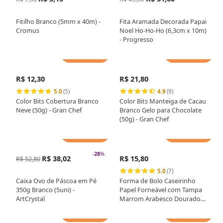
Fitilho Branco (5mm x 40m) -
Fita Aramada Decorada Papai
Cromus
Noel Ho-Ho-Ho (6,3cm x 10m)
- Progresso
Adicionar
Adicionar
R$ 12,30
R$ 21,80
5.0
(5)
4.9
(9)
Color Bits Cobertura Branco
Color Bits Manteiga de Cacau
Neve (50g) - Gran Chef
Branco Gelo para Chocolate
(50g) - Gran Chef
Adicionar
Adicionar
-
28
%
R$ 38,02
R$ 15,80
R$ 52,80
5.0
(7)
Caixa Ovo de Páscoa em Pé
Forma de Bolo Caseirinho
350g Branco (5uni) -
Papel Forneável com Tampa
ArtCrystal
Marrom Arabesco Dourado
400g (5uni) - MarcCart
Adicionar
Adicionar