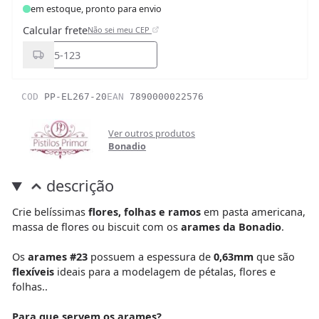
em estoque, pronto para envio
Calcular frete
Não sei meu CEP
COD
PP-EL267-20
EAN
7890000022576
Ver outros produtos
Bonadio
descrição
Crie belíssimas
flores, folhas e ramos
em pasta americana,
massa de flores ou biscuit com os
arames da Bonadio
.
Os
arames #23
possuem a espessura de
0,63mm
que são
flexíveis
ideais para a modelagem de pétalas, flores e
folhas..
Para que servem os arames?