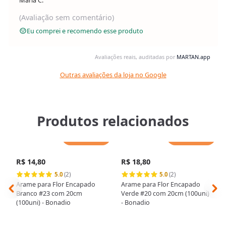
Maria C.
(Avaliação sem comentário)
Eu comprei e recomendo esse produto
Avaliações reais, auditadas por
MARTAN.app
Outras avaliações da loja no Google
Produtos relacionados
Adicionar
Adicionar
R$ 14,80
R$ 18,80
5.0
(2)
5.0
(2)
Arame para Flor Encapado
Arame para Flor Encapado
Branco #23 com 20cm
Verde #20 com 20cm (100uni)
(100uni) - Bonadio
- Bonadio