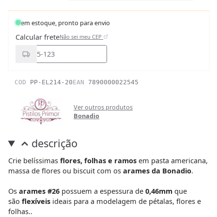
em estoque, pronto para envio
Calcular frete
Não sei meu CEP
COD
PP-EL214-20
EAN
7890000022545
Ver outros produtos
Bonadio
descrição
Crie belíssimas
flores, folhas e ramos
em pasta americana,
massa de flores ou biscuit com os
arames da Bonadio
.
Os
arames #26
possuem a espessura de
0,46mm
que
são
flexíveis
ideais para a modelagem de pétalas, flores e
folhas..