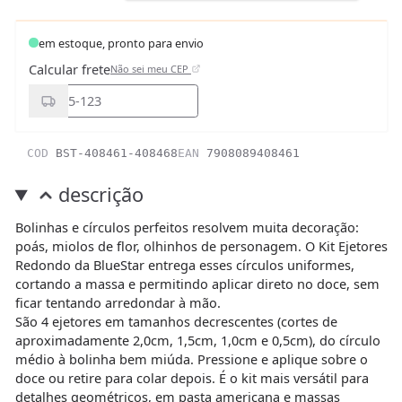
em estoque, pronto para envio
Calcular frete
Não sei meu CEP
COD
BST-408461-408468
EAN
7908089408461
descrição
Bolinhas e círculos perfeitos resolvem muita decoração:
poás, miolos de flor, olhinhos de personagem. O Kit Ejetores
Redondo da BlueStar entrega esses círculos uniformes,
cortando a massa e permitindo aplicar direto no doce, sem
ficar tentando arredondar à mão.
São 4 ejetores em tamanhos decrescentes (cortes de
aproximadamente 2,0cm, 1,5cm, 1,0cm e 0,5cm), do círculo
médio à bolinha bem miúda. Pressione e aplique sobre o
doce ou retire para colar depois. É o kit mais versátil para
detalhes geométricos, em pasta americana e massas