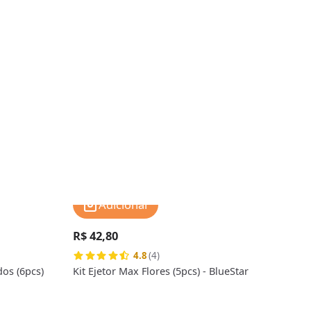
Adicionar
R$ 42,80
R$ 
4.8
(4)
os (6pcs)
Kit Ejetor Max Flores (5pcs) - BlueStar
Kit 