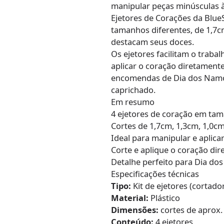
manipular peças minúsculas à
Ejetores de Corações da Blue
tamanhos diferentes, de 1,7cm
destacam seus doces.
Os ejetores facilitam o trab
aplicar o coração diretamente 
encomendas de Dia dos Namo
caprichado.
Em resumo
4 ejetores de coração em tam
Cortes de 1,7cm, 1,3cm, 1,0c
Ideal para manipular e aplic
Corte e aplique o coração di
Detalhe perfeito para Dia d
Especificações técnicas
Tipo:
Kit de ejetores (cortado
Material:
Plástico
Dimensões:
cortes de aprox. 
Conteúdo:
4 ejetores