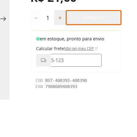
Quantidade
−
+
Comprar
em estoque, pronto para envio
Calcular frete
Não sei meu CEP
COD
BST-408393-408390
EAN
7908089408393