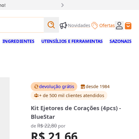
ho!
Buscar produtos
Novidades
Ofertas
Buscar
INGREDIENTES
UTENSÍLIOS E FERRAMENTAS
SAZONAIS
devolução grátis
desde 1984
+ de 500 mil clientes
atendidos
Kit Ejetores de Corações (4pcs) -
BlueStar
R$ 22,80
de
por
R$ 21,66