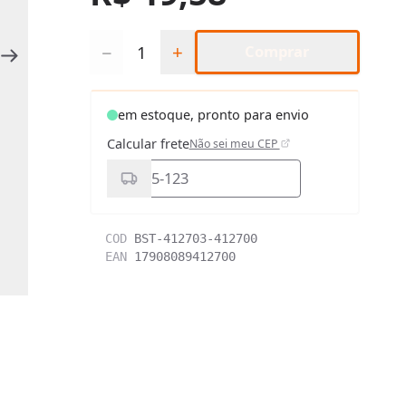
Quantidade
−
+
Comprar
em estoque, pronto para envio
Calcular frete
Não sei meu CEP
COD
BST-412703-412700
EAN
17908089412700