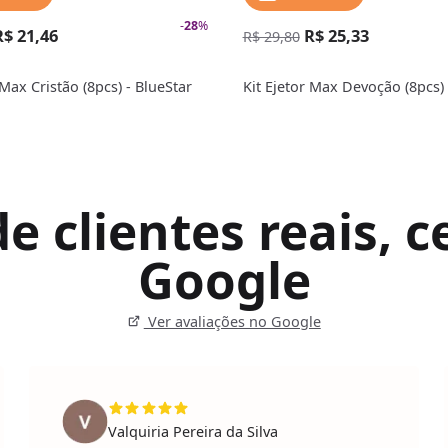
-
28
%
R$ 21,46
R$ 25,33
R$ 29,80
 Max Cristão (8pcs) - BlueStar
Kit Ejetor Max Devoção (8pcs) 
 clientes reais, ce
Google
Ver avaliações no Google
Valquiria Pereira da Silva