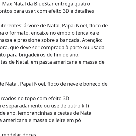
r Max Natal da BlueStar entrega quatro
ontos para usar, com efeito 3D e detalhes
ferentes: árvore de Natal, Papai Noel, floco de
ha o formato, encaixe no êmbolo (encaixa e
 massa e pressione sobre a bancada. Atenção:
etora, que deve ser comprada à parte ou usada
ito para brigadeiros de fim de ano,
stas de Natal, em pasta americana e massa de
de Natal, Papai Noel, floco de neve e boneco de
arcados no topo com efeito 3D
pre separadamente ou use de outro kit)
 de ano, lembrancinhas e cestas de Natal
a americana e massa de leite em pó
a modelar doces