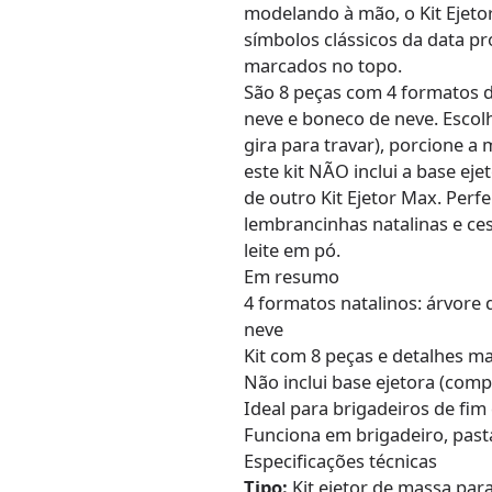
modelando à mão, o Kit Ejeto
símbolos clássicos da data pr
marcados no topo.
São 8 peças com 4 formatos di
neve e boneco de neve. Escol
gira para travar), porcione a
este kit NÃO inclui a base ej
de outro Kit Ejetor Max. Perfe
lembrancinhas natalinas e ce
leite em pó.
Em resumo
4 formatos natalinos: árvore 
neve
Kit com 8 peças e detalhes m
Não inclui base ejetora (com
Ideal para brigadeiros de fim
Funciona em brigadeiro, past
Especificações técnicas
Tipo:
Kit ejetor de massa par