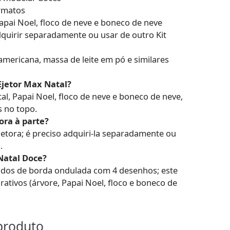
rmatos
apai Noel, floco de neve e boneco de neve
quirir separadamente ou usar de outro Kit
americana, massa de leite em pó e similares
Ejetor Max Natal?
al, Papai Noel, floco de neve e boneco de neve,
 no topo.
tora à parte?
ejetora; é preciso adquiri-la separadamente ou
.
 Natal Doce?
ndos de borda ondulada com 4 desenhos; este
rativos (árvore, Papai Noel, floco e boneco de
produto