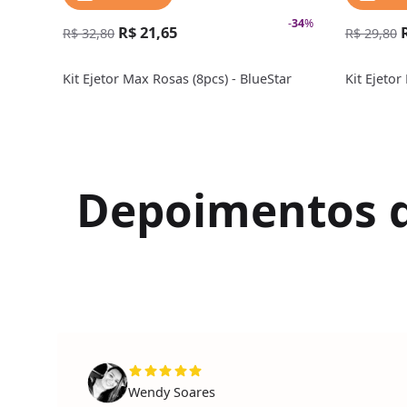
-
34
%
R$ 21,65
R$ 32,80
R$ 29,80
Kit Ejetor Max Rosas (8pcs) - BlueStar
Kit Ejetor
Depoimentos de
Wendy Soares