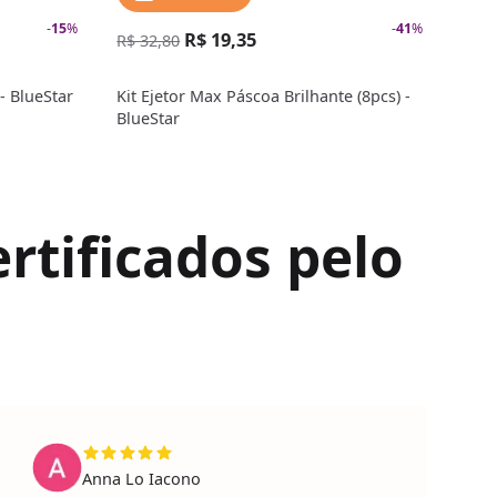
-
15
%
-
41
%
R$ 19,35
R$ 
R$ 32,80
- BlueStar
Kit Ejetor Max Páscoa Brilhante (8pcs) -
Kit 
BlueStar
Blue
rtificados pelo
Anna Lo Iacono