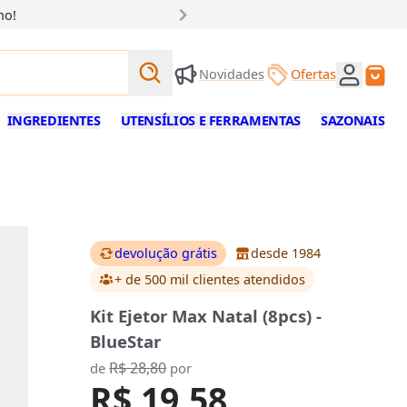
ho!
Buscar produtos
Novidades
Ofertas
Buscar
INGREDIENTES
UTENSÍLIOS E FERRAMENTAS
SAZONAIS
devolução grátis
desde 1984
+ de 500 mil clientes
atendidos
Kit Ejetor Max Natal (8pcs) -
BlueStar
R$ 28,80
de
por
R$ 19,58