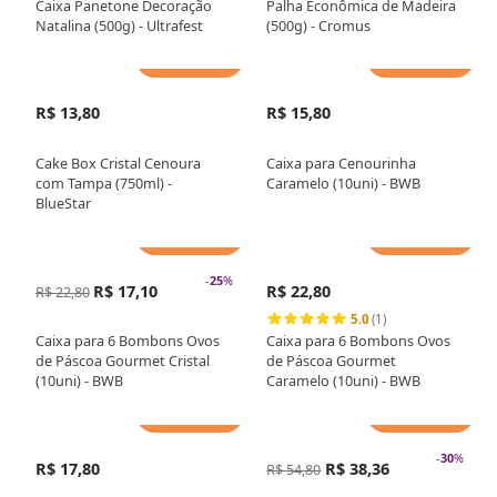
Caixa Panetone Decoração
Palha Econômica de Madeira
Natalina (500g) - Ultrafest
(500g) - Cromus
Adicionar
Adicionar
R$ 13,80
R$ 15,80
Cake Box Cristal Cenoura
Caixa para Cenourinha
com Tampa (750ml) -
Caramelo (10uni) - BWB
BlueStar
Adicionar
Adicionar
-
25
%
R$ 17,10
R$ 22,80
R$ 22,80
5.0
(1)
Caixa para 6 Bombons Ovos
Caixa para 6 Bombons Ovos
de Páscoa Gourmet Cristal
de Páscoa Gourmet
(10uni) - BWB
Caramelo (10uni) - BWB
Adicionar
Adicionar
-
30
%
R$ 17,80
R$ 38,36
R$ 54,80