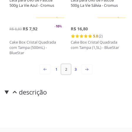
Lata para Ovo de Páscoa
Lata para Ovo de Páscoa
500g La Vie Azul - Cromus
500g La Vie Sálvia - Cromus
Sem estoque
Sem estoque
-
10
%
R$ 7,92
R$ 16,80
R$ 8,80
5.0
(2)
Cake Box Cristal Quadrada
Cake Box Cristal Quadrada
com Tampa (500mL) -
com Tampa (1,5L) - BlueStar
BlueStar
1
2
3
descrição