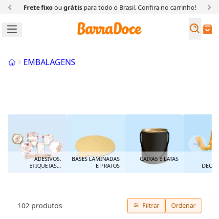
Frete fixo
ou
grátis
para todo o Brasil. Confira
no carrinho!
Busc
Buscar
Início
EMBALAGENS
CAIXAS E LATAS
ADESIVOS,
BASES LAMINADAS
CAIXAS E LATAS
ETIQUETAS E
E PRATOS
DECOR
ENFEITES
102
produtos
Filtrar
Ordenar