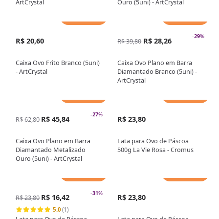
ArtCrystal
Ouro (5uni) - ArtCrystal
Adicionar
Adicionar
-
29
%
R$ 20,60
R$ 28,26
R$ 39,80
Caixa Ovo Frito Branco (5uni)
Caixa Ovo Plano em Barra
- ArtCrystal
Diamantado Branco (5uni) -
ArtCrystal
Adicionar
Adicionar
-
27
%
R$ 45,84
R$ 23,80
R$ 62,80
Caixa Ovo Plano em Barra
Lata para Ovo de Páscoa
Diamantado Metalizado
500g La Vie Rosa - Cromus
Ouro (5uni) - ArtCrystal
Adicionar
Adicionar
-
31
%
R$ 16,42
R$ 23,80
R$ 23,80
5.0
(1)