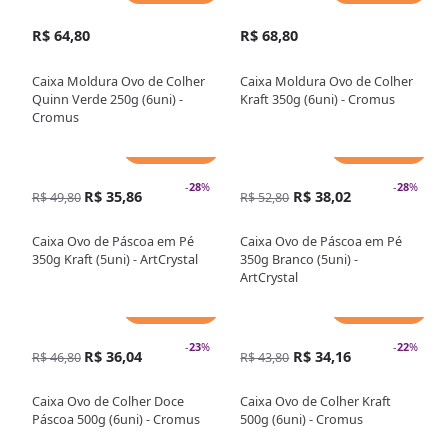
R$ 64,80
R$ 68,80
Caixa Moldura Ovo de Colher
Caixa Moldura Ovo de Colher
Quinn Verde 250g (6uni) -
Kraft 350g (6uni) - Cromus
Cromus
Adicionar
Adicionar
-
28
%
-
28
%
R$ 35,86
R$ 38,02
R$ 49,80
R$ 52,80
Caixa Ovo de Páscoa em Pé
Caixa Ovo de Páscoa em Pé
350g Kraft (5uni) - ArtCrystal
350g Branco (5uni) -
ArtCrystal
Adicionar
Adicionar
-
23
%
-
22
%
R$ 36,04
R$ 34,16
R$ 46,80
R$ 43,80
Caixa Ovo de Colher Doce
Caixa Ovo de Colher Kraft
Páscoa 500g (6uni) - Cromus
500g (6uni) - Cromus