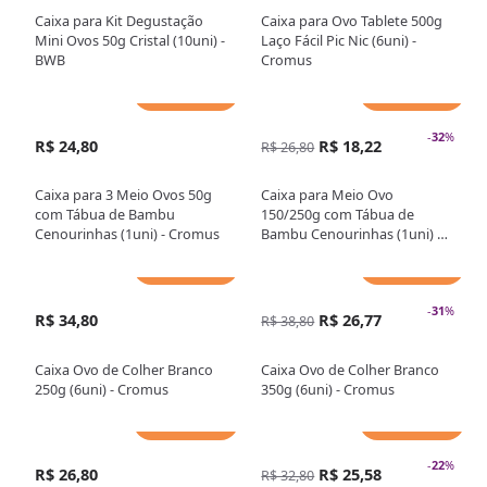
Caixa para Kit Degustação
Caixa para Ovo Tablete 500g
Mini Ovos 50g Cristal (10uni) -
Laço Fácil Pic Nic (6uni) -
BWB
Cromus
Adicionar
Adicionar
-
32
%
R$ 24,80
R$ 18,22
R$ 26,80
Caixa para 3 Meio Ovos 50g
Caixa para Meio Ovo
com Tábua de Bambu
150/250g com Tábua de
Cenourinhas (1uni) - Cromus
Bambu Cenourinhas (1uni) -
Cromus
Adicionar
Adicionar
-
31
%
R$ 34,80
R$ 26,77
R$ 38,80
Caixa Ovo de Colher Branco
Caixa Ovo de Colher Branco
250g (6uni) - Cromus
350g (6uni) - Cromus
Adicionar
Adicionar
-
22
%
R$ 26,80
R$ 25,58
R$ 32,80