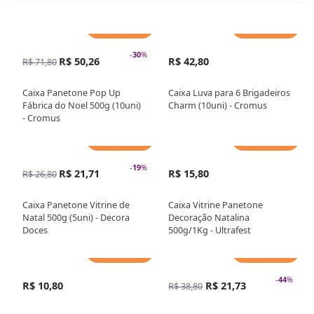
Adicionar
Adicionar
-
30
%
R$ 50,26
R$ 42,80
R$ 71,80
Caixa Panetone Pop Up
Caixa Luva para 6 Brigadeiros
Fábrica do Noel 500g (10uni)
Charm (10uni) - Cromus
- Cromus
Adicionar
Adicionar
-
19
%
R$ 21,71
R$ 15,80
R$ 26,80
Caixa Panetone Vitrine de
Caixa Vitrine Panetone
Natal 500g (5uni) - Decora
Decoração Natalina
Doces
500g/1Kg - Ultrafest
Adicionar
Adicionar
-
44
%
R$ 10,80
R$ 21,73
R$ 38,80