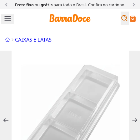
Frete fixo
ou
grátis
para todo o Brasil. Confira
no carrinho!
Busc
Buscar
Início
CAIXAS E LATAS