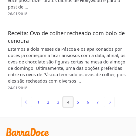
você possa fazer pratos dignos de Hollywood e para o
post de ...
26/01/2018
Receita: Ovo de colher recheado com bolo de
cenoura
Estamos a dois meses da Páscoa e os apaixonados por
doces já começam a ficar ansiosos com a data, afinal, os
ovos de chocolate são figuras certas na mesa do almoço
de domingo. Ultimamente, uma das opções preferidas
entre os ovos de Páscoa tem sido os ovos de colher, pois
eles são recheados com diversos ...
24/01/2018
1
2
3
4
5
6
7