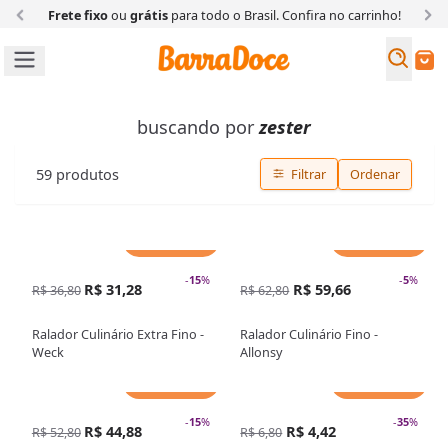
Frete fixo
ou
grátis
para todo o Brasil. Confira
no carrinho!
Busc
Buscar
buscando por
zester
59
produtos
Filtrar
Ordenar
Adicionar
Adicionar
-
15
%
-
5
%
R$ 31,28
R$ 59,66
R$ 36,80
R$ 62,80
Ralador Culinário Extra Fino -
Ralador Culinário Fino -
Weck
Allonsy
Adicionar
Adicionar
-
15
%
-
35
%
R$ 44,88
R$ 4,42
R$ 52,80
R$ 6,80