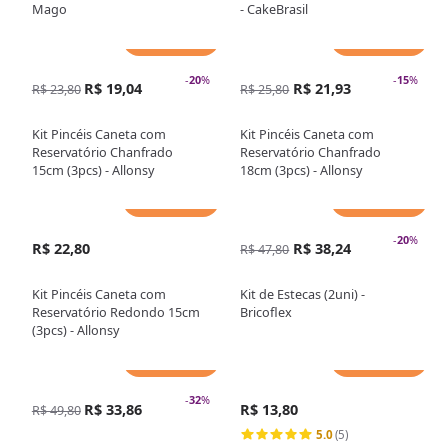
Mago
- CakeBrasil
Adicionar
Adicionar
-
20
%
-
15
%
R$ 19,04
R$ 21,93
R$ 23,80
R$ 25,80
Kit Pincéis Caneta com
Kit Pincéis Caneta com
Reservatório Chanfrado
Reservatório Chanfrado
15cm (3pcs) - Allonsy
18cm (3pcs) - Allonsy
Adicionar
Adicionar
-
20
%
R$ 22,80
R$ 38,24
R$ 47,80
Kit Pincéis Caneta com
Kit de Estecas (2uni) -
Reservatório Redondo 15cm
Bricoflex
(3pcs) - Allonsy
Adicionar
Adicionar
-
32
%
R$ 33,86
R$ 13,80
R$ 49,80
5.0
(5)