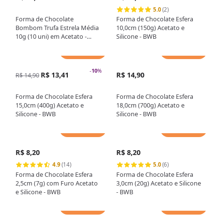
5.0
(2)
Forma de Chocolate
Forma de Chocolate Esfera
Bombom Trufa Estrela Média
10,0cm (150g) Acetato e
10g (10 uni) em Acetato -
Silicone - BWB
BWB
Adicionar
Adicionar
-
10
%
R$ 13,41
R$ 14,90
R$ 14,90
Forma de Chocolate Esfera
Forma de Chocolate Esfera
15,0cm (400g) Acetato e
18,0cm (700g) Acetato e
Silicone - BWB
Silicone - BWB
Adicionar
Adicionar
R$ 8,20
R$ 8,20
4.9
(14)
5.0
(6)
Forma de Chocolate Esfera
Forma de Chocolate Esfera
2,5cm (7g) com Furo Acetato
3,0cm (20g) Acetato e Silicone
e Silicone - BWB
- BWB
Adicionar
Adicionar