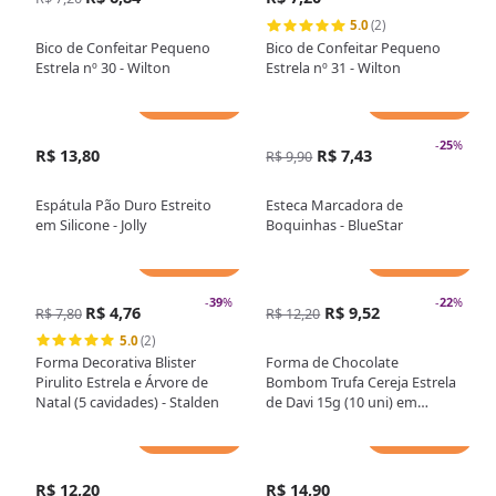
5.0
(2)
Bico de Confeitar Pequeno
Bico de Confeitar Pequeno
Estrela nº 30 - Wilton
Estrela nº 31 - Wilton
Adicionar
Adicionar
-
25
%
R$ 13,80
R$ 7,43
R$ 9,90
Espátula Pão Duro Estreito
Esteca Marcadora de
em Silicone - Jolly
Boquinhas - BlueStar
Adicionar
Adicionar
-
39
%
-
22
%
R$ 4,76
R$ 9,52
R$ 7,80
R$ 12,20
5.0
(2)
Forma Decorativa Blister
Forma de Chocolate
Pirulito Estrela e Árvore de
Bombom Trufa Cereja Estrela
Natal (5 cavidades) - Stalden
de Davi 15g (10 uni) em
Acetato - BWB
Adicionar
Adicionar
R$ 12,20
R$ 14,90