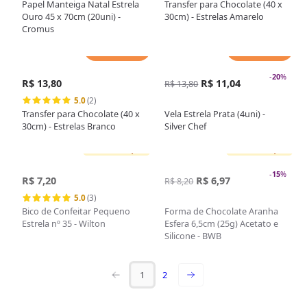
Papel Manteiga Natal Estrela
Transfer para Chocolate (40 x
Ouro 45 x 70cm (20uni) -
30cm) - Estrelas Amarelo
Cromus
Adicionar
Adicionar
-
20
%
R$ 13,80
R$ 11,04
R$ 13,80
5.0
(2)
Transfer para Chocolate (40 x
Vela Estrela Prata (4uni) -
30cm) - Estrelas Branco
Silver Chef
Sem estoque
Sem estoque
-
15
%
R$ 7,20
R$ 6,97
R$ 8,20
5.0
(3)
Bico de Confeitar Pequeno
Forma de Chocolate Aranha
Estrela nº 35 - Wilton
Esfera 6,5cm (25g) Acetato e
Silicone - BWB
1
2