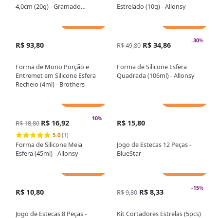
4,0cm (20g) - Gramado
Estrelado (10g) - Allonsy
Injetados
Adicionar
Adicionar
-
30
%
R$ 93,80
R$ 34,86
R$ 49,80
Forma de Mono Porção e
Forma de Silicone Esfera
Entremet em Silicone Esfera
Quadrada (106ml) - Allonsy
Recheio (4ml) - Brothers
Adicionar
Adicionar
-
10
%
R$ 16,92
R$ 15,80
R$ 18,80
5.0
(3)
Forma de Silicone Meia
Jogo de Estecas 12 Peças -
Esfera (45ml) - Allonsy
BlueStar
Adicionar
Adicionar
-
15
%
R$ 10,80
R$ 8,33
R$ 9,80
Jogo de Estecas 8 Peças -
Kit Cortadores Estrelas (5pcs)