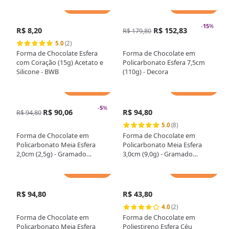
Adicionar
Adicionar
-
15
%
R$ 8,20
R$ 152,83
R$ 179,80
5.0
(2)
Forma de Chocolate Esfera
Forma de Chocolate em
com Coração (15g) Acetato e
Policarbonato Esfera 7,5cm
Silicone - BWB
(110g) - Decora
Adicionar
Adicionar
-
5
%
R$ 90,06
R$ 94,80
R$ 94,80
5.0
(8)
Forma de Chocolate em
Forma de Chocolate em
Policarbonato Meia Esfera
Policarbonato Meia Esfera
2,0cm (2,5g) - Gramado
3,0cm (9,0g) - Gramado
Injetados
Injetados
Adicionar
Adicionar
R$ 94,80
R$ 43,80
4.0
(2)
Forma de Chocolate em
Forma de Chocolate em
Policarbonato Meia Esfera
Poliestireno Esfera Céu