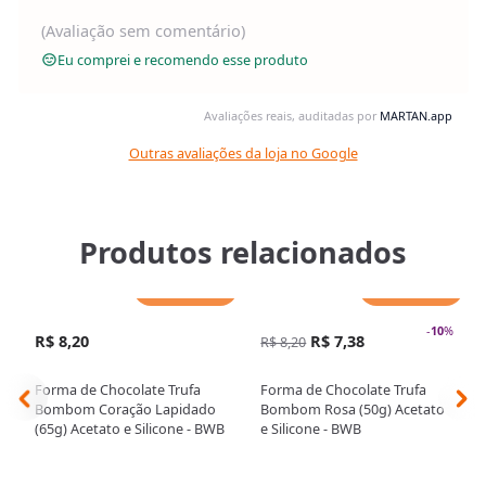
(Avaliação sem comentário)
Eu comprei e recomendo esse produto
Avaliações reais, auditadas por
MARTAN.app
Outras avaliações da loja no Google
Produtos relacionados
Adicionar
Adicionar
-
10
%
R$ 8,20
R$ 7,38
R$ 8,20
Forma de Chocolate Trufa
Forma de Chocolate Trufa
Bombom Coração Lapidado
Bombom Rosa (50g) Acetato
(65g) Acetato e Silicone - BWB
e Silicone - BWB