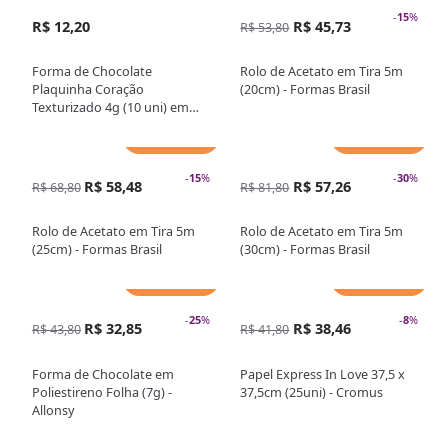
-
15
%
R$ 12,20
R$ 45,73
R$ 53,80
Forma de Chocolate
Rolo de Acetato em Tira 5m
Plaquinha Coração
(20cm) - Formas Brasil
Texturizado 4g (10 uni) em
Acetato - BWB
Adicionar
Adicionar
-
15
%
-
30
%
R$ 58,48
R$ 57,26
R$ 68,80
R$ 81,80
Rolo de Acetato em Tira 5m
Rolo de Acetato em Tira 5m
(25cm) - Formas Brasil
(30cm) - Formas Brasil
Adicionar
Adicionar
-
25
%
-
8
%
R$ 32,85
R$ 38,46
R$ 43,80
R$ 41,80
Forma de Chocolate em
Papel Express In Love 37,5 x
Poliestireno Folha (7g) -
37,5cm (25uni) - Cromus
Allonsy
Adicionar
Adicionar