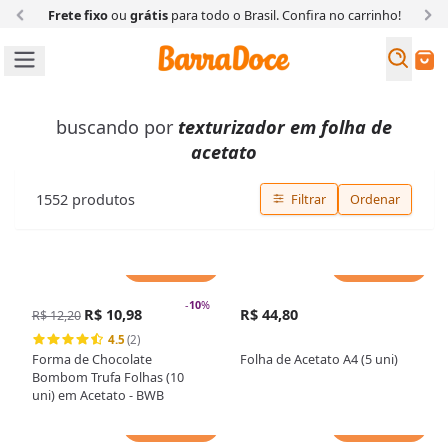
Frete fixo
ou
grátis
para todo o Brasil. Confira
no carrinho!
Busc
Buscar
buscando por
texturizador em folha de
acetato
1552
produtos
Filtrar
Ordenar
Adicionar
Adicionar
-
10
%
R$ 10,98
R$ 44,80
R$ 12,20
4.5
(2)
Forma de Chocolate
Folha de Acetato A4 (5 uni)
Bombom Trufa Folhas (10
uni) em Acetato - BWB
Adicionar
Adicionar