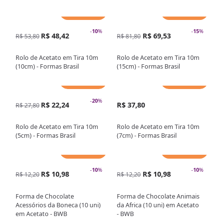
Adicionar
Adicionar
-
10
%
-
15
%
R$ 48,42
R$ 69,53
R$ 53,80
R$ 81,80
Rolo de Acetato em Tira 10m
Rolo de Acetato em Tira 10m
(10cm) - Formas Brasil
(15cm) - Formas Brasil
Adicionar
Adicionar
-
20
%
R$ 22,24
R$ 37,80
R$ 27,80
Rolo de Acetato em Tira 10m
Rolo de Acetato em Tira 10m
(5cm) - Formas Brasil
(7cm) - Formas Brasil
Adicionar
Adicionar
-
10
%
-
10
%
R$ 10,98
R$ 10,98
R$ 12,20
R$ 12,20
Forma de Chocolate
Forma de Chocolate Animais
Acessórios da Boneca (10 uni)
da Africa (10 uni) em Acetato
em Acetato - BWB
- BWB