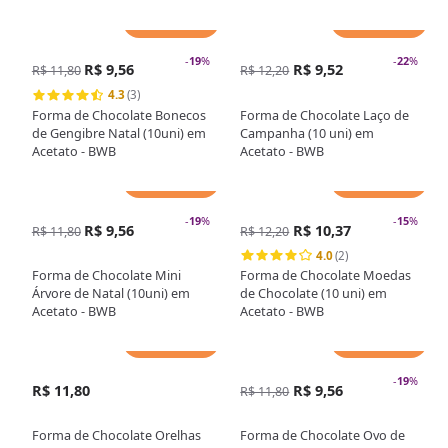
Adicionar
Adicionar
-
19
%
-
22
%
R$ 9,56
R$ 9,52
R$ 11,80
R$ 12,20
4.3
(3)
Forma de Chocolate Bonecos
Forma de Chocolate Laço de
de Gengibre Natal (10uni) em
Campanha (10 uni) em
Acetato - BWB
Acetato - BWB
Adicionar
Adicionar
-
19
%
-
15
%
R$ 9,56
R$ 10,37
R$ 11,80
R$ 12,20
4.0
(2)
Forma de Chocolate Mini
Forma de Chocolate Moedas
Árvore de Natal (10uni) em
de Chocolate (10 uni) em
Acetato - BWB
Acetato - BWB
Adicionar
Adicionar
-
19
%
R$ 11,80
R$ 9,56
R$ 11,80
Forma de Chocolate Orelhas
Forma de Chocolate Ovo de