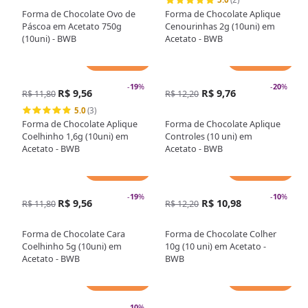
Forma de Chocolate Ovo de
Forma de Chocolate Aplique
Páscoa em Acetato 750g
Cenourinhas 2g (10uni) em
(10uni) - BWB
Acetato - BWB
Adicionar
Adicionar
-
19
%
-
20
%
R$ 9,56
R$ 9,76
R$ 11,80
R$ 12,20
5.0
(3)
Forma de Chocolate Aplique
Forma de Chocolate Aplique
Coelhinho 1,6g (10uni) em
Controles (10 uni) em
Acetato - BWB
Acetato - BWB
Adicionar
Adicionar
-
19
%
-
10
%
R$ 9,56
R$ 10,98
R$ 11,80
R$ 12,20
Forma de Chocolate Cara
Forma de Chocolate Colher
Coelhinho 5g (10uni) em
10g (10 uni) em Acetato -
Acetato - BWB
BWB
Adicionar
Adicionar
-
10
%