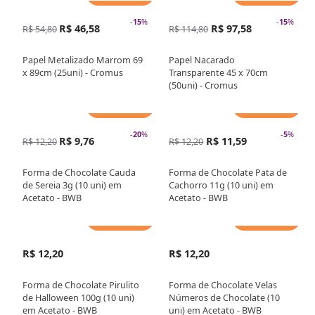
-
15
%
-
15
%
R$ 46,58
R$ 97,58
R$ 54,80
R$ 114,80
Papel Metalizado Marrom 69
Papel Nacarado
x 89cm (25uni) - Cromus
Transparente 45 x 70cm
(50uni) - Cromus
Adicionar
Adicionar
-
20
%
-
5
%
R$ 9,76
R$ 11,59
R$ 12,20
R$ 12,20
Forma de Chocolate Cauda
Forma de Chocolate Pata de
de Sereia 3g (10 uni) em
Cachorro 11g (10 uni) em
Acetato - BWB
Acetato - BWB
Adicionar
Adicionar
R$ 12,20
R$ 12,20
Forma de Chocolate Pirulito
Forma de Chocolate Velas
de Halloween 100g (10 uni)
Números de Chocolate (10
em Acetato - BWB
uni) em Acetato - BWB