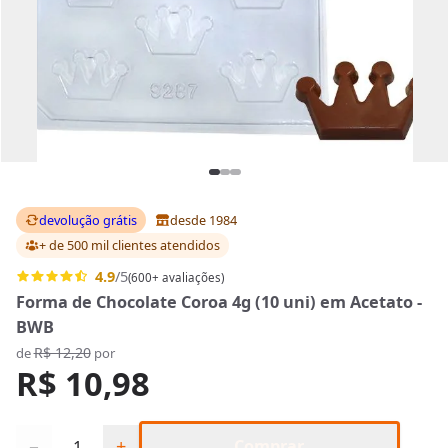
devolução grátis
desde 1984
+ de 500 mil clientes
atendidos
4.9
/5
(600+ avaliações)
Forma de Chocolate Coroa 4g (10 uni) em Acetato -
BWB
R$ 12,20
de
por
R$ 10,98
Quantidade
−
+
Comprar