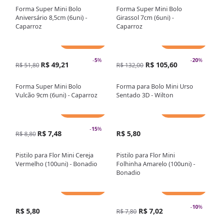
Forma Super Mini Bolo
Forma Super Mini Bolo
Aniversário 8,5cm (6uni) -
Girassol 7cm (6uni) -
Caparroz
Caparroz
Adicionar
Adicionar
-
5
%
-
20
%
R$ 49,21
R$ 105,60
R$ 51,80
R$ 132,00
Forma Super Mini Bolo
Forma para Bolo Mini Urso
Vulcão 9cm (6uni) - Caparroz
Sentado 3D - Wilton
Adicionar
Adicionar
-
15
%
R$ 7,48
R$ 5,80
R$ 8,80
Pistilo para Flor Mini Cereja
Pistilo para Flor Mini
Vermelho (100uni) - Bonadio
Folhinha Amarelo (100uni) -
Bonadio
Adicionar
Adicionar
-
10
%
R$ 5,80
R$ 7,02
R$ 7,80