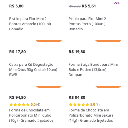
-
5
%
R$ 5,80
R$ 5,61
R$ 5,90
Pistilo para Flor Mini 2
Pistilo para Flor Mini 2
Pontas Amarelo (100uni) -
Pontas Preto (100uni) -
Bonadio
Bonadio
Adicionar
Adicionar
R$ 17,80
R$ 19,80
Caixa para Kit Degustação
Forma Suíça Bundt para Mini
Mini Ovos 50g Cristal (10uni) -
Bolo e Pudim (13,0cm) -
BWB
Doupan
Adicionar
Adicionar
R$ 94,80
R$ 94,80
5.0
(4)
5.0
(7)
Forma de Chocolate em
Forma de Chocolate em
Policarbonato Mini Cubo
Policarbonato Mini Sakura
(10g) - Gramado Injetados
(14g) - Gramado Injetados