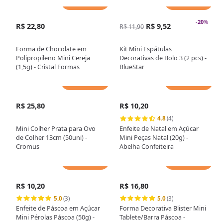
Adicionar
Adicionar
-
20
%
R$ 22,80
R$ 9,52
R$ 11,90
Forma de Chocolate em
Kit Mini Espátulas
Polipropileno Mini Cereja
Decorativas de Bolo 3 (2 pcs) -
(1,5g) - Cristal Formas
BlueStar
Adicionar
Adicionar
R$ 25,80
R$ 10,20
4.8
(4)
Mini Colher Prata para Ovo
Enfeite de Natal em Açúcar
de Colher 13cm (50uni) -
Mini Peças Natal (20g) -
Cromus
Abelha Confeiteira
Adicionar
Adicionar
R$ 10,20
R$ 16,80
5.0
(3)
5.0
(3)
Enfeite de Páscoa em Açúcar
Forma Decorativa Blister Mini
Mini Pérolas Páscoa (50g) -
Tablete/Barra Páscoa -