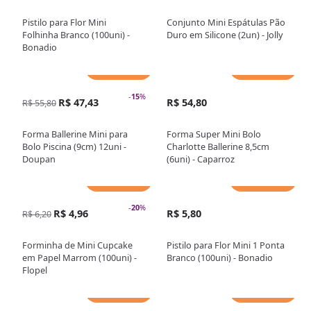
Pistilo para Flor Mini
Conjunto Mini Espátulas Pão
Folhinha Branco (100uni) -
Duro em Silicone (2un) - Jolly
Bonadio
Adicionar
Adicionar
-
15
%
R$ 47,43
R$ 54,80
R$ 55,80
Forma Ballerine Mini para
Forma Super Mini Bolo
Bolo Piscina (9cm) 12uni -
Charlotte Ballerine 8,5cm
Doupan
(6uni) - Caparroz
Adicionar
Adicionar
-
20
%
R$ 4,96
R$ 5,80
R$ 6,20
Forminha de Mini Cupcake
Pistilo para Flor Mini 1 Ponta
em Papel Marrom (100uni) -
Branco (100uni) - Bonadio
Flopel
Adicionar
Adicionar