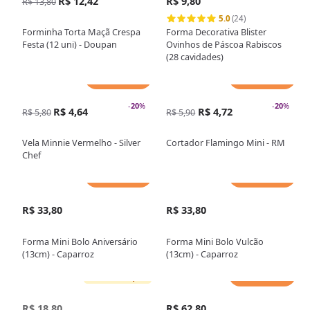
R$ 12,42
R$ 9,80
R$ 13,80
5.0
(24)
Forminha Torta Maçã Crespa
Forma Decorativa Blister
Festa (12 uni) - Doupan
Ovinhos de Páscoa Rabiscos
(28 cavidades)
Adicionar
Adicionar
-
20
%
-
20
%
R$ 4,64
R$ 4,72
R$ 5,80
R$ 5,90
Vela Minnie Vermelho - Silver
Cortador Flamingo Mini - RM
Chef
Adicionar
Adicionar
R$ 33,80
R$ 33,80
Forma Mini Bolo Aniversário
Forma Mini Bolo Vulcão
(13cm) - Caparroz
(13cm) - Caparroz
Adicionar
Sem estoque
R$ 18,80
R$ 62,80