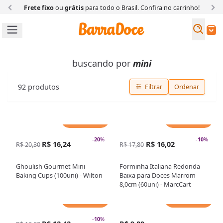
Frete fixo
ou
grátis
para todo o Brasil. Confira
no carrinho!
Busc
Buscar
buscando por
mini
92
produtos
Filtrar
Ordenar
Adicionar
Adicionar
-
20
%
-
10
%
R$ 16,24
R$ 16,02
R$ 20,30
R$ 17,80
Ghoulish Gourmet Mini
Forminha Italiana Redonda
Baking Cups (100uni) - Wilton
Baixa para Doces Marrom
8,0cm (60uni) - MarcCart
Adicionar
Adicionar
-
10
%