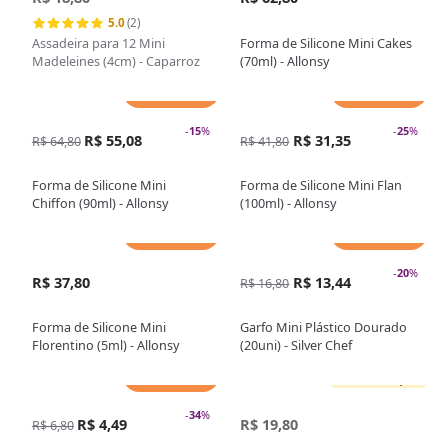
5.0
(2)
Assadeira para 12 Mini
Forma de Silicone Mini Cakes
Madeleines (4cm) - Caparroz
(70ml) - Allonsy
Adicionar
Adicionar
-
15
%
-
25
%
R$ 55,08
R$ 31,35
R$ 64,80
R$ 41,80
Forma de Silicone Mini
Forma de Silicone Mini Flan
Chiffon (90ml) - Allonsy
(100ml) - Allonsy
Adicionar
Adicionar
-
20
%
R$ 37,80
R$ 13,44
R$ 16,80
Forma de Silicone Mini
Garfo Mini Plástico Dourado
Florentino (5ml) - Allonsy
(20uni) - Silver Chef
Adicionar
Sem estoque
-
34
%
R$ 4,49
R$ 19,80
R$ 6,80