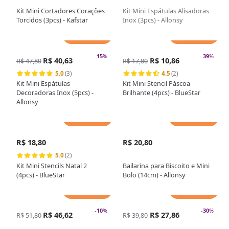
Kit Mini Cortadores Corações
Kit Mini Espátulas Alisadoras
Torcidos (3pcs) - Kafstar
Inox (3pcs) - Allonsy
Adicionar
Adicionar
-
15
%
-
39
%
R$ 40,63
R$ 10,86
R$ 47,80
R$ 17,80
5.0
(3)
4.5
(2)
Kit Mini Espátulas
Kit Mini Stencil Páscoa
Decoradoras Inox (5pcs) -
Brilhante (4pcs) - BlueStar
Allonsy
Adicionar
Adicionar
R$ 18,80
R$ 20,80
5.0
(2)
Kit Mini Stencils Natal 2
Bailarina para Biscoito e Mini
(4pcs) - BlueStar
Bolo (14cm) - Allonsy
Adicionar
Adicionar
-
10
%
-
30
%
R$ 46,62
R$ 27,86
R$ 51,80
R$ 39,80