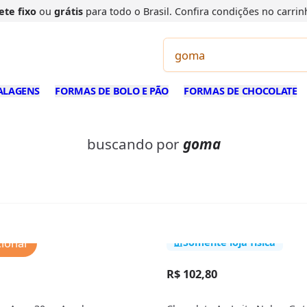
ete fixo
ou
grátis
para todo o Brasil. Confira
condições
no carrin
ALAGENS
FORMAS DE BOLO E PÃO
FORMAS DE CHOCOLATE
buscando por
goma
cionar
Somente loja física
R$ 102,80