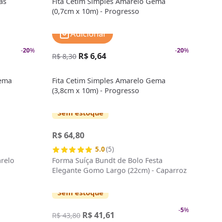
as
Fita Cetim Simples Amarelo Gema
(0,7cm x 10m) - Progresso
Adicionar
-
20
%
-
20
%
R$ 6,64
R$ 8,30
Gema
Fita Cetim Simples Amarelo Gema
(3,8cm x 10m) - Progresso
Sem estoque
R$ 64,80
5.0
(5)
arelo
Forma Suíça Bundt de Bolo Festa
Elegante Gomo Largo (22cm) - Caparroz
Sem estoque
-
5
%
R$ 41,61
R$ 43,80