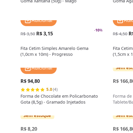
Goma Xantana (50g) - Mago
Goma Agar
Adicionar
Adi
-
10
%
R$ 3,15
R
R$ 3,50
R$ 4,50
Fita Cetim Simples Amarelo Gema
Fita Ceti
(1,0cm x 10m) - Progresso
(1,5cm x 
Adicionar
Sem es
R$ 94,80
R$ 166,8
5.0
(4)
Forma de Chocolate em Policarbonato
Forma de 
Gota (8,5g) - Gramado Injetados
Tablete/B
Brunner
Sem estoque
Sem es
R$ 8,20
R$ 166,8