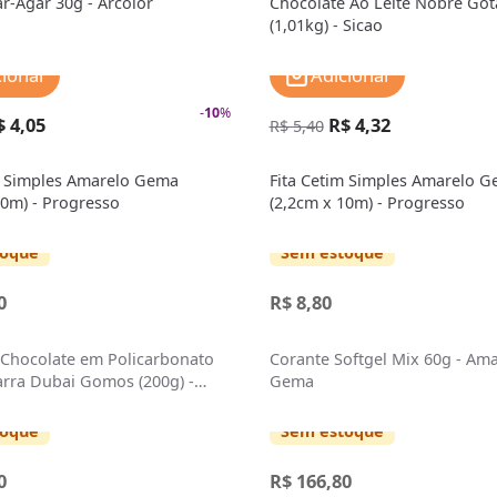
-Agar 30g - Arcolor
Chocolate Ao Leite Nobre Got
(1,01kg) - Sicao
cionar
Adicionar
-
10
%
$ 4,05
R$ 4,32
R$ 5,40
m Simples Amarelo Gema
Fita Cetim Simples Amarelo 
10m) - Progresso
(2,2cm x 10m) - Progresso
toque
Sem estoque
0
R$ 8,80
Chocolate em Policarbonato
Corante Softgel Mix 60g - Am
arra Dubai Gomos (200g) -
Gema
toque
Sem estoque
0
R$ 166,80