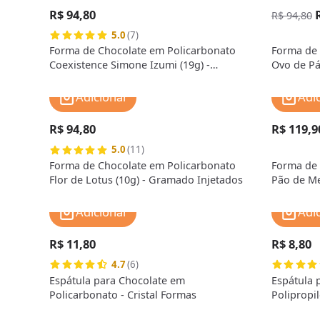
R$ 94,80
R$ 94,80
5.0
(7)
Forma de Chocolate em Policarbonato
Forma de 
Coexistence Simone Izumi (19g) -
Ovo de Pá
Gramado Injetados
Injetados
Adicionar
Adi
R$ 94,80
R$ 119,9
5.0
(11)
Forma de Chocolate em Policarbonato
Forma de 
Flor de Lotus (10g) - Gramado Injetados
Pão de Me
Injetados
Adicionar
Adi
R$ 11,80
R$ 8,80
4.7
(6)
Espátula para Chocolate em
Espátula 
Policarbonato - Cristal Formas
Polipropil