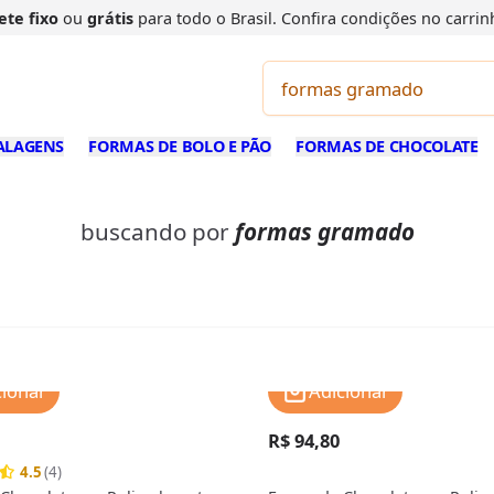
ete fixo
ou
grátis
para todo o Brasil. Confira
condições
no carrin
ALAGENS
FORMAS DE BOLO E PÃO
FORMAS DE CHOCOLATE
buscando por
formas gramado
cionar
Adicionar
R$ 94,80
4.5
(4)