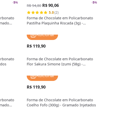
-
5
%
-
5
%
R$ 90,06
R$ 94,80
5.0
(2)
arbonato
Forma de Chocolate em Policarbonato
ramado
Pastilha Plaquinha Riscada (3g) -
Gramado Injetados
Adicionar
R$ 119,90
arbonato
Forma de Chocolate em Policarbonato
ados
Flor Sakura Simone Izumi (58g) -
Gramado Injetados
Adicionar
R$ 119,90
arbonato
Forma de Chocolate em Policarbonato
ramado
Coelho Fofo (300g) - Gramado Injetados