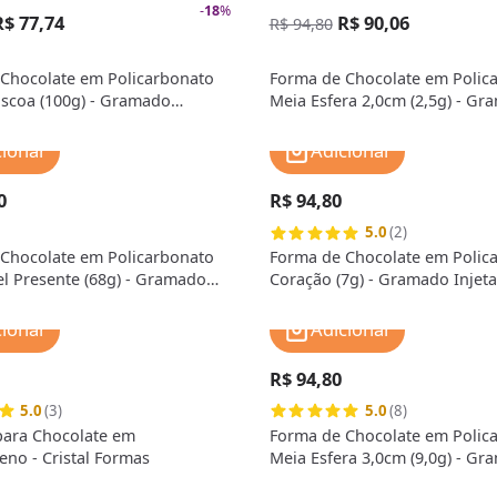
-
18
%
R$ 77,74
R$ 90,06
R$ 94,80
Chocolate em Policarbonato
Forma de Chocolate em Polic
scoa (100g) - Gramado
Meia Esfera 2,0cm (2,5g) - G
Injetados
cionar
Adicionar
0
R$ 94,80
5.0
(2)
Chocolate em Policarbonato
Forma de Chocolate em Polic
l Presente (68g) - Gramado
Coração (7g) - Gramado Injet
cionar
Adicionar
R$ 94,80
5.0
(3)
5.0
(8)
para Chocolate em
Forma de Chocolate em Polic
eno - Cristal Formas
Meia Esfera 3,0cm (9,0g) - G
Injetados