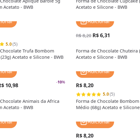
Chocolate Aplique Barbie 5g
Forma de Chocolate Cupcake 
em Acetato - BWB
Acetato e Silicone - BWB
cionar
Adicionar
R$ 6,31
R$ 8,20
5.0
(5)
 Chocolate Trufa Bombom
Forma de Chocolate Chuteira 
(23g) Acetato e Silicone - BWB
Acetato e Silicone - BWB
cionar
Adicionar
-
10
%
R$ 10,98
R$ 8,20
5.0
(5)
Chocolate Animais da Africa
Forma de Chocolate Bombom 
em Acetato - BWB
Médio (68g) Acetato e Silicon
cionar
Adicionar
R$ 8,20