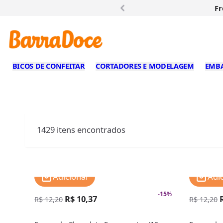
Fr
BICOS DE CONFEITAR
CORTADORES E MODELAGEM
EMB
1429
itens encontrados
Adicionar
Adi
-
15
%
R$ 10,37
R$ 12,20
R$ 12,20