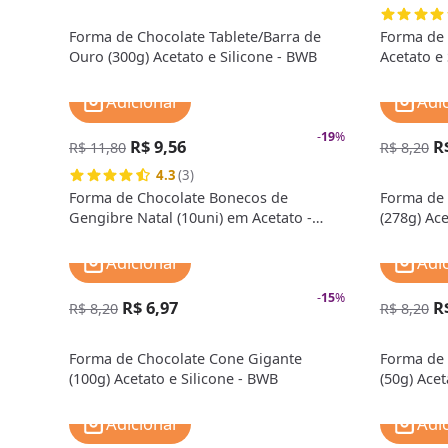
Forma de Chocolate Tablete/Barra de
Forma de 
Ouro (300g) Acetato e Silicone - BWB
Acetato e
Adicionar
Adi
-
19
%
R$ 9,56
R
R$ 11,80
R$ 8,20
4.3
(3)
Forma de Chocolate Bonecos de
Forma de 
Gengibre Natal (10uni) em Acetato -
(278g) Ace
BWB
Adicionar
Adi
-
15
%
R$ 6,97
R
R$ 8,20
R$ 8,20
Forma de Chocolate Cone Gigante
Forma de
(100g) Acetato e Silicone - BWB
(50g) Acet
Adicionar
Adi