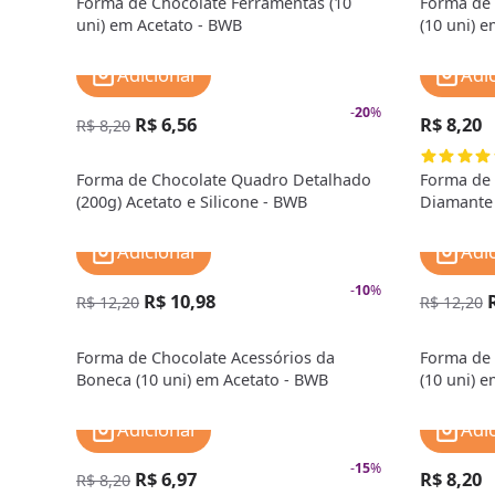
Forma de Chocolate Ferramentas (10
Forma de 
uni) em Acetato - BWB
(10 uni) 
Adicionar
Adi
-
20
%
R$ 6,56
R$ 8,20
R$ 8,20
Forma de Chocolate Quadro Detalhado
Forma de
(200g) Acetato e Silicone - BWB
Diamante 
Adicionar
Adi
-
10
%
R$ 10,98
R$ 12,20
R$ 12,20
Forma de Chocolate Acessórios da
Forma de 
Boneca (10 uni) em Acetato - BWB
(10 uni) 
Adicionar
Adi
-
15
%
R$ 6,97
R$ 8,20
R$ 8,20