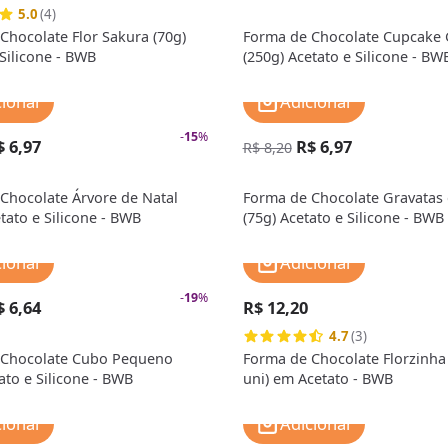
5.0
(4)
Chocolate Flor Sakura (70g)
Forma de Chocolate Cupcake 
 Silicone - BWB
(250g) Acetato e Silicone - BW
cionar
Adicionar
-
15
%
$ 6,97
R$ 6,97
R$ 8,20
Chocolate Árvore de Natal
Forma de Chocolate Gravatas 
tato e Silicone - BWB
(75g) Acetato e Silicone - BWB
cionar
Adicionar
-
19
%
$ 6,64
R$ 12,20
4.7
(3)
 Chocolate Cubo Pequeno
Forma de Chocolate Florzinha
ato e Silicone - BWB
uni) em Acetato - BWB
cionar
Adicionar