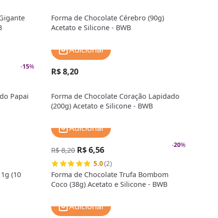
Gigante
Forma de Chocolate Cérebro (90g)
B
Acetato e Silicone - BWB
Adicionar
-
15
%
R$ 8,20
do Papai
Forma de Chocolate Coração Lapidado
(200g) Acetato e Silicone - BWB
Adicionar
-
20
%
R$ 6,56
R$ 8,20
5.0
(2)
 1g (10
Forma de Chocolate Trufa Bombom
Coco (38g) Acetato e Silicone - BWB
Adicionar