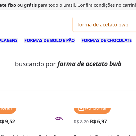
ete fixo
ou
grátis
para todo o Brasil. Confira
condições
no carrin
ALAGENS
FORMAS DE BOLO E PÃO
FORMAS DE CHOCOLATE
buscando por
forma de acetato bwb
cionar
Adicionar
-
22
%
R$ 9,52
R$ 6,97
R$ 8,20