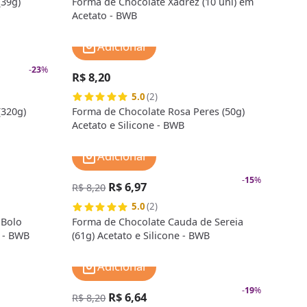
(39g)
Forma de Chocolate Xadrez (10 uni) em
Acetato - BWB
Adicionar
-
23
%
R$ 8,20
5.0
(2)
(320g)
Forma de Chocolate Rosa Peres (50g)
Acetato e Silicone - BWB
Adicionar
-
15
%
R$ 6,97
R$ 8,20
5.0
(2)
Bolo
Forma de Chocolate Cauda de Sereia
e - BWB
(61g) Acetato e Silicone - BWB
Adicionar
-
19
%
R$ 6,64
R$ 8,20