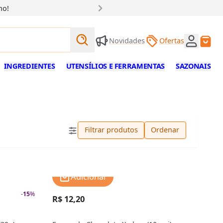
ho!
Buscar produtos
Novidades
Ofertas
Buscar
INGREDIENTES
UTENSÍLIOS E FERRAMENTAS
SAZONAIS
Filtrar produtos
Ordenar
Adicionar
-
15
%
R$ 12,20