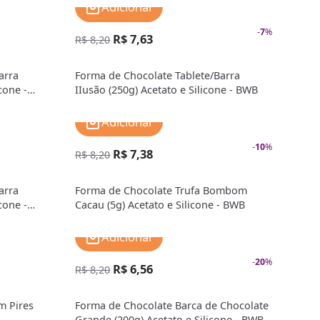
Adicionar
-
7
%
R$ 7,63
R$ 8,20
arra
Forma de Chocolate Tablete/Barra
cone -
IIusão (250g) Acetato e Silicone - BWB
Adicionar
-
10
%
R$ 7,38
R$ 8,20
arra
Forma de Chocolate Trufa Bombom
cone -
Cacau (5g) Acetato e Silicone - BWB
Adicionar
-
20
%
R$ 6,56
R$ 8,20
m Pires
Forma de Chocolate Barca de Chocolate
Grande (200g) Acetato e Silicone - BWB