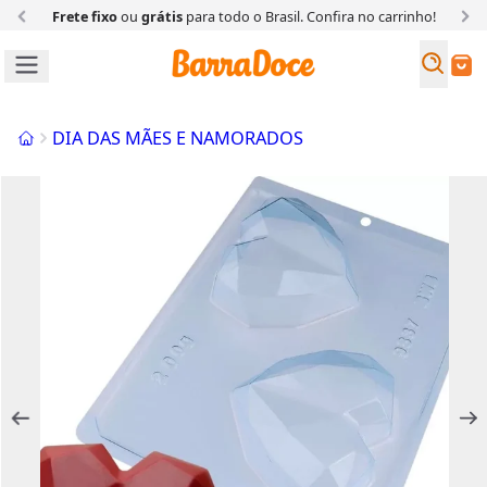
s
para todo o Brasil. Confira
no carrinho!
Clique e Retire:
comp
Busc
Buscar
Início
DIA DAS MÃES E NAMORADOS