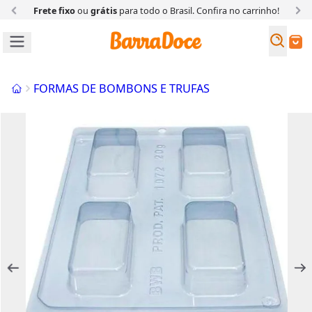
Frete fixo
ou
grátis
para todo o Brasil. Confira
no carrinho!
Busc
Buscar
Início
FORMAS DE BOMBONS E TRUFAS