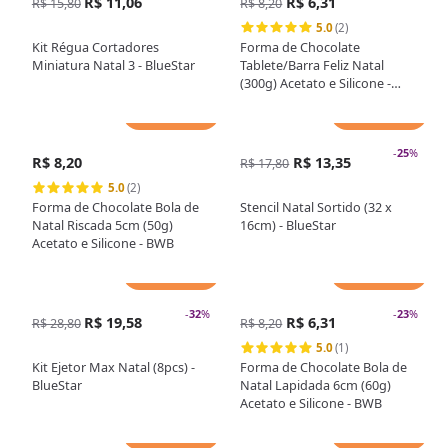
R$ 11,06
R$ 6,31
R$ 15,80
R$ 8,20
5.0
(2)
Kit Régua Cortadores
Forma de Chocolate
Miniatura Natal 3 - BlueStar
Tablete/Barra Feliz Natal
(300g) Acetato e Silicone -
BWB
Adicionar
Adicionar
-
25
%
R$ 8,20
R$ 13,35
R$ 17,80
5.0
(2)
Forma de Chocolate Bola de
Stencil Natal Sortido (32 x
Natal Riscada 5cm (50g)
16cm) - BlueStar
Acetato e Silicone - BWB
Adicionar
Adicionar
-
32
%
-
23
%
R$ 19,58
R$ 6,31
R$ 28,80
R$ 8,20
5.0
(1)
Kit Ejetor Max Natal (8pcs) -
Forma de Chocolate Bola de
BlueStar
Natal Lapidada 6cm (60g)
Acetato e Silicone - BWB
Adicionar
Adicionar