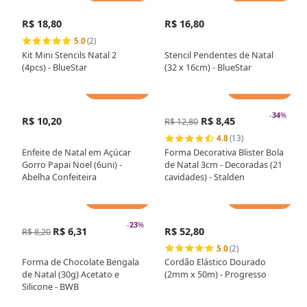
R$ 18,80
R$ 16,80
5.0
(2)
Kit Mini Stencils Natal 2
Stencil Pendentes de Natal
(4pcs) - BlueStar
(32 x 16cm) - BlueStar
Adicionar
Adicionar
-
34
%
R$ 10,20
R$ 8,45
R$ 12,80
4.8
(13)
Enfeite de Natal em Açúcar
Forma Decorativa Blister Bola
Gorro Papai Noel (6uni) -
de Natal 3cm - Decoradas (21
Abelha Confeiteira
cavidades) - Stalden
Adicionar
Adicionar
-
23
%
R$ 6,31
R$ 52,80
R$ 8,20
5.0
(2)
Forma de Chocolate Bengala
Cordão Elástico Dourado
de Natal (30g) Acetato e
(2mm x 50m) - Progresso
Silicone - BWB