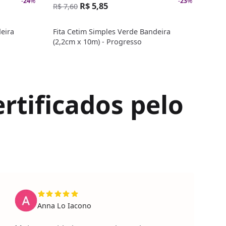
-
24
%
-
23
%
R$ 5,85
R$ 
R$ 7,60
eira
Fita Cetim Simples Verde Bandeira
Fita
(2,2cm x 10m) - Progresso
Prog
rtificados pelo
Anna Lo Iacono