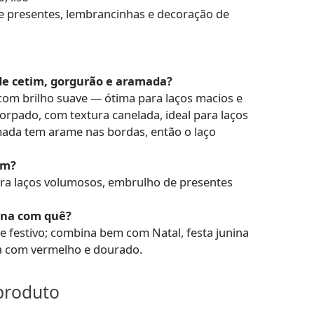
e presentes, lembrancinhas e decoração de
 de cetim, gorgurão e aramada?
, com brilho suave — ótima para laços macios e
rpado, com textura canelada, ideal para laços
mada tem arame nas bordas, então o laço
cm?
para laços volumosos, embrulho de presentes
ina com quê?
e festivo; combina bem com Natal, festa junina
a com vermelho e dourado.
produto