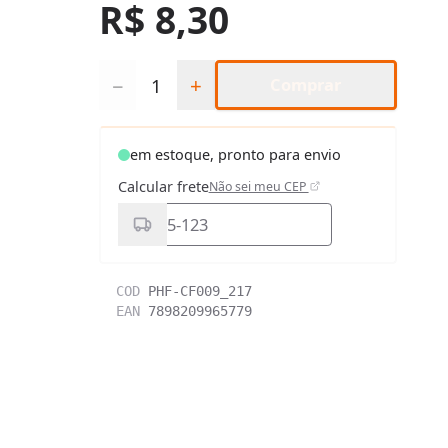
R$ 8,30
Quantidade
−
+
Comprar
em estoque, pronto para envio
Calcular frete
Não sei meu CEP
COD
PHF-CF009_217
EAN
7898209965779