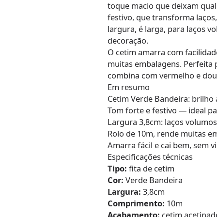
toque macio que deixam qual
festivo, que transforma laço
largura, é larga, para laços
decoração.
O cetim amarra com facilidade
muitas embalagens. Perfeita p
combina com vermelho e dou
Em resumo
Cetim Verde Bandeira: brilho
Tom forte e festivo — ideal p
Largura 3,8cm: laços volumo
Rolo de 10m, rende muitas e
Amarra fácil e cai bem, sem v
Especificações técnicas
Tipo:
fita de cetim
Cor:
Verde Bandeira
Largura:
3,8cm
Comprimento:
10m
Acabamento:
cetim acetinado