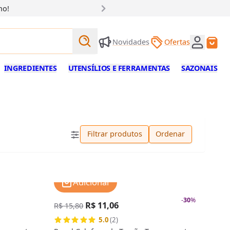
ho!
Buscar produtos
Novidades
Ofertas
Buscar
INGREDIENTES
UTENSÍLIOS E FERRAMENTAS
SAZONAIS
Filtrar produtos
Ordenar
Adicionar
-
30
%
R$ 11,06
R$ 15,80
5.0
(2)