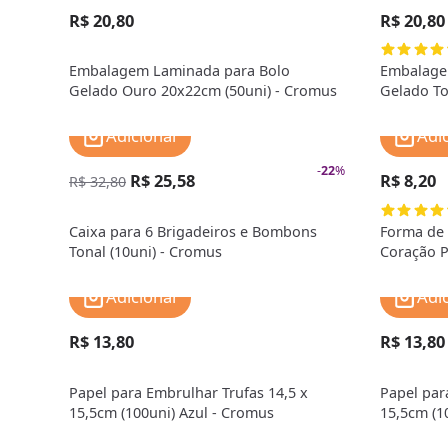
R$ 20,80
R$ 20,80
Embalagem Laminada para Bolo
Embalage
Gelado Ouro 20x22cm (50uni) - Cromus
Gelado To
Cromus
Adicionar
Adi
-
22
%
R$ 25,58
R$ 8,20
R$ 32,80
Caixa para 6 Brigadeiros e Bombons
Forma de
Tonal (10uni) - Cromus
Coração P
Silicone 
Adicionar
Adi
R$ 13,80
R$ 13,80
Papel para Embrulhar Trufas 14,5 x
Papel par
15,5cm (100uni) Azul - Cromus
15,5cm (1