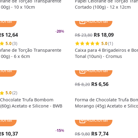
ofane de Torção Transparente
Papel Celofane de Torção Tra
100g) - 10 x 10cm
Cortado (100g) - 12 x 12cm
cionar
Adicionar
-
20
%
R$ 12,64
R$ 18,09
R$ 23,80
5.0
(3)
5.0
(1)
ofane de Torção Transparente
Caixa para 4 Brigadeiros e B
100g) - 6 x 6cm
Tonal (10uni) - Cromus
cionar
Adicionar
R$ 6,56
R$ 8,20
5.0
(2)
 Chocolate Trufa Bombom
Forma de Chocolate Trufa B
(60g) Acetato e Silicone - BWB
Morango (45g) Acetato e Silic
cionar
Adicionar
-
15
%
R$ 10,37
R$ 7,74
R$ 9,80