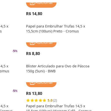
Adicionar
R$ 14,80
4,5 x
Papel para Embrulhar Trufas 14,5 x
s
15,5cm (100uni) Preto - Cromus
Adicionar
-
5
%
R$ 8,80
4,5 x
Blister Articulado para Ovo de Páscoa
romus
150g (5uni) - BWB
Adicionar
-
5
%
R$ 13,80
5.0
(2)
4,5 x
Papel para Embrulhar Trufas 14,5 x
- Cromus
15,5cm (100uni) Marrom Café - Cromus