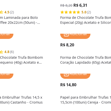
R$ 6,31
R$ 8,20
4.5
(2)
5.0
(2)
m Laminada para Bolo
Forma de Chocolate Trufa B
ffee 20x22cm (50uni) -
Especial (20g) Acetato e Silic
cionar
Adicionar
R$ 8,20
4.8
(6)
 Chocolate Trufa Bombom
Forma de Chocolate Trufa B
equeno (40g) Acetato e
Coração Lapidado (65g) Aceta
- BWB
Silicone - BWB
cionar
Adicionar
R$ 14,80
a Embrulhar Trufas 14,5 x
Papel para Embrulhar Trufas 1
00uni) Castanho - Cromus
15,5cm (100uni) Cereja - Crom