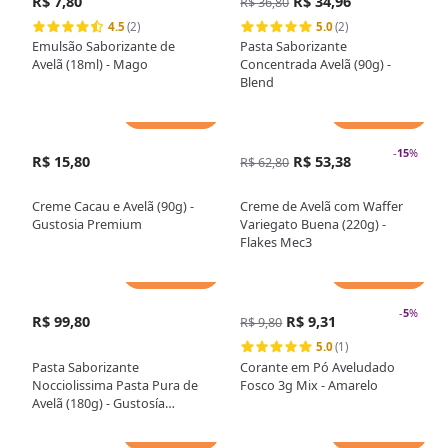
R$ 7,80
R$ 34,96
R$ 36,80
4.5
(2)
5.0
(2)
Emulsão Saborizante de
Pasta Saborizante
Avelã (18ml) - Mago
Concentrada Avelã (90g) -
Blend
Adicionar
Adicionar
-
15
%
R$ 15,80
R$ 53,38
R$ 62,80
Creme Cacau e Avelã (90g) -
Creme de Avelã com Waffer
Gustosia Premium
Variegato Buena (220g) -
Flakes Mec3
Adicionar
Adicionar
-
5
%
R$ 99,80
R$ 9,31
R$ 9,80
5.0
(1)
Pasta Saborizante
Corante em Pó Aveludado
Nocciolissima Pasta Pura de
Fosco 3g Mix - Amarelo
Avelã (180g) - Gustosía
Premium
Adicionar
Adicionar