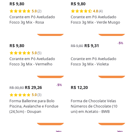
R$ 9,80
R$ 9,80
5.0
(2)
4.8
(4)
Corante em Pó Aveludado
Corante em Pó Aveludado
Fosco 3g Mix - Rosa
Fosco 3g Mix - Verde Musgo
Adicionar
Adicionar
-
5
%
R$ 9,80
R$ 9,31
R$ 9,80
5.0
(5)
Corante em Pó Aveludado
Corante em Pó Aveludado
Fosco 3g Mix - Vermelho
Fosco 3g Mix - Violeta
Adicionar
Adicionar
-
5
%
R$ 29,26
R$ 12,20
R$ 30,80
5.0
(3)
Forma Ballerine para Bolo
Forma de Chocolate Velas
Piscina, Avalanche e Fondue
Números de Chocolate (10
(24,5cm) - Doupan
uni) em Acetato - BWB
Adicionar
Adicionar
-
20
%
-
20
%