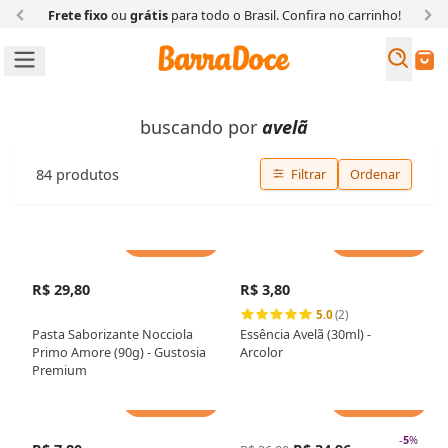
Frete fixo
ou
grátis
para todo o Brasil. Confira
no carrinho!
Busc
Buscar
buscando por
avelã
84
produtos
Filtrar
Ordenar
Adicionar
Adicionar
R$ 29,80
R$ 3,80
5.0
(2)
Pasta Saborizante Nocciola
Essência Avelã (30ml) -
Primo Amore (90g) - Gustosia
Arcolor
Premium
Adicionar
Adicionar
-
5
%