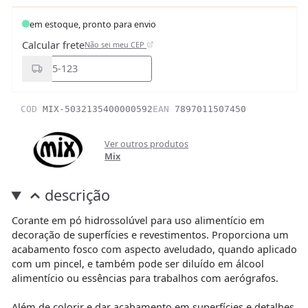
em estoque, pronto para envio
Calcular frete
Não sei meu CEP
COD
MIX-5032135400000592
EAN
7897011507450
Ver outros produtos
Mix
descrição
Corante em pó hidrossolúvel para uso alimentício em
decoração de superfícies e revestimentos. Proporciona um
acabamento fosco com aspecto aveludado, quando aplicado
com um pincel, e também pode ser diluído em álcool
alimentício ou essências para trabalhos com aerógrafos.
Além de colorir e dar acabamento em superfícies e detalhes