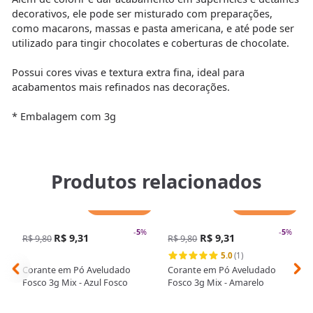
decorativos, ele pode ser misturado com preparações,
como macarons, massas e pasta americana, e até pode ser
utilizado para tingir chocolates e coberturas de chocolate.
Possui cores vivas e textura extra fina, ideal para
acabamentos mais refinados nas decorações.
* Embalagem com 3g
Produtos relacionados
Adicionar
Adicionar
-
5
%
-
5
%
R$ 9,31
R$ 9,31
R$ 9,80
R$ 9,80
5.0
(1)
Corante em Pó Aveludado
Corante em Pó Aveludado
Fosco 3g Mix - Azul Fosco
Fosco 3g Mix - Amarelo