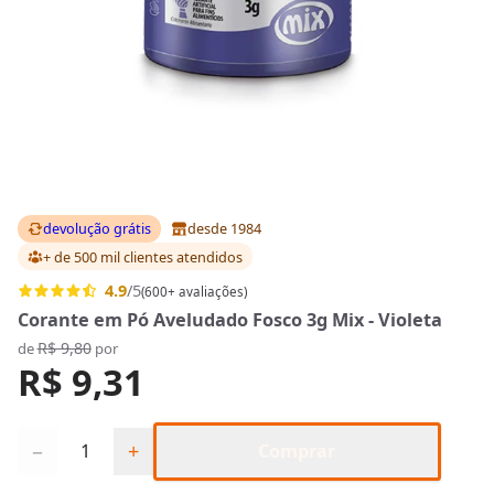
devolução grátis
desde 1984
+ de 500 mil clientes
atendidos
4.9
/5
(600+ avaliações)
Corante em Pó Aveludado Fosco 3g Mix - Violeta
R$ 9,80
de
por
R$ 9,31
Quantidade
−
+
Comprar