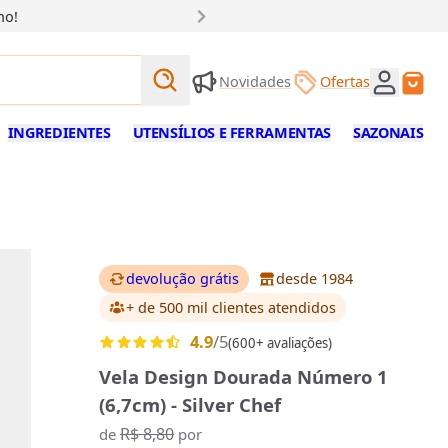
ho!
Buscar produtos
Novidades
Ofertas
Buscar
INGREDIENTES
UTENSÍLIOS E FERRAMENTAS
SAZONAIS
devolução grátis
desde 1984
+ de 500 mil clientes
atendidos
4.9
/5
(600+ avaliações)
Vela Design Dourada Número 1
(6,7cm) - Silver Chef
R$ 8,80
de
por