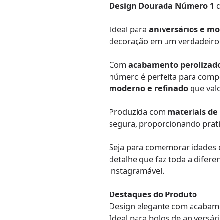
Design Dourada Número 1
d
Ideal para
aniversários e m
decoração em um verdadeiro c
Com
acabamento perolizado 
número é perfeita para comp
moderno e refinado
que valo
Produzida com
materiais de
segura, proporcionando prati
Seja para comemorar idades 
detalhe que faz toda a difere
instagramável.
Destaques do Produto
Design elegante com acabam
Ideal para bolos de aniversár