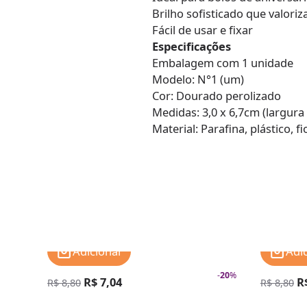
Brilho sofisticado que valori
Fácil de usar e fixar
Especificações
Embalagem com 1 unidade
Modelo: N°1 (um)
Cor: Dourado perolizado
Medidas: 3,0 x 6,7cm (largura 
Material: Parafina, plástico, 
Adicionar
Adi
-
20
%
R$ 7,04
R
R$ 8,80
R$ 8,80