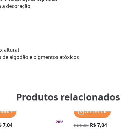
za a decoração
x altura)
fio de algodão e pigmentos atóxicos
Produtos relacionados
cionar
Adicionar
-
20
%
$ 7,04
R$ 7,04
R$ 8,80