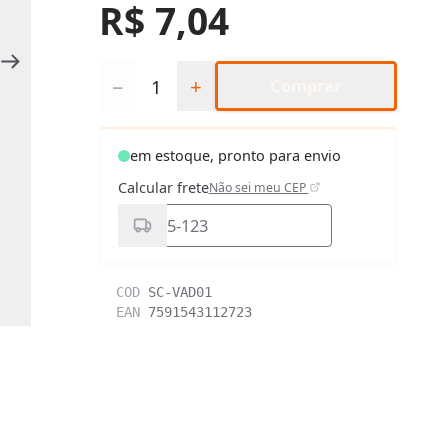
R$ 7,04
Quantidade
−
+
Comprar
em estoque, pronto para envio
Calcular frete
Não sei meu CEP
COD
SC-VAD01
EAN
7591543112723