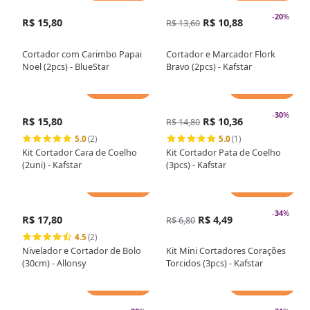
-
20
%
R$ 15,80
R$ 10,88
R$ 13,60
Cortador com Carimbo Papai
Cortador e Marcador Flork
Noel (2pcs) - BlueStar
Bravo (2pcs) - Kafstar
Adicionar
Adicionar
-
30
%
R$ 15,80
R$ 10,36
R$ 14,80
5.0
(2)
5.0
(1)
Kit Cortador Cara de Coelho
Kit Cortador Pata de Coelho
(2uni) - Kafstar
(3pcs) - Kafstar
Adicionar
Adicionar
-
34
%
R$ 17,80
R$ 4,49
R$ 6,80
4.5
(2)
Nivelador e Cortador de Bolo
Kit Mini Cortadores Corações
(30cm) - Allonsy
Torcidos (3pcs) - Kafstar
Adicionar
Adicionar