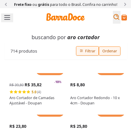
Frete fixo
ou
grátis
para todo o Brasil. Confira
no carrinho!
Busc
Buscar
buscando por
aro cortador
714
produtos
Filtrar
Ordenar
Adicionar
Adicionar
-
10
%
R$ 35,82
R$ 8,80
R$ 39,80
5.0
(4)
Aro Cortador de Camadas
Aro Cortador Redondo - 10 x
Ajustável - Doupan
4cm - Doupan
Adicionar
Adicionar
R$ 23,80
R$ 25,80