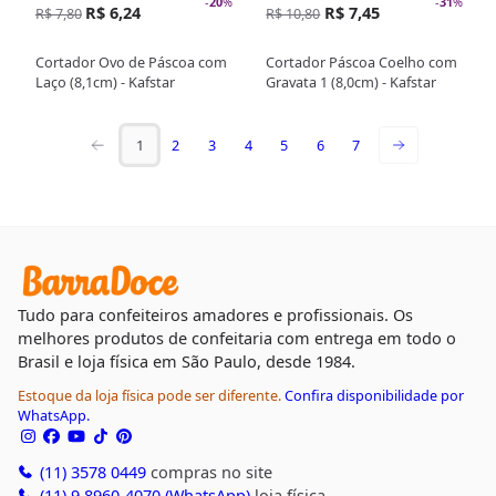
-
20
%
-
31
%
R$ 6,24
R$ 7,45
R$ 7,80
R$ 10,80
Cortador Ovo de Páscoa com
Cortador Páscoa Coelho com
Laço (8,1cm) - Kafstar
Gravata 1 (8,0cm) - Kafstar
1
2
3
4
5
6
7
Tudo para confeiteiros amadores e profissionais. Os
melhores produtos de confeitaria com entrega em todo o
Brasil e loja física em São Paulo, desde 1984.
Estoque da loja física pode ser diferente.
Confira disponibilidade por
WhatsApp.
(11) 3578 0449
compras no site
(11) 9 8960-4070 (WhatsApp)
loja física