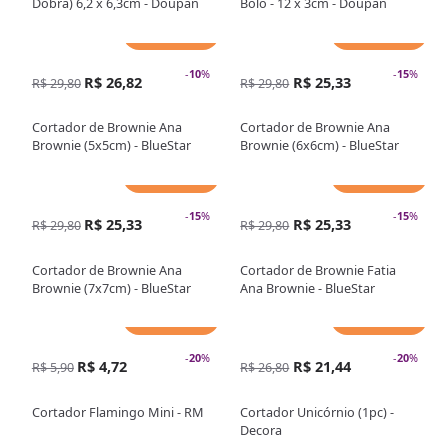
Dobra) 6,2 x 6,3cm - Doupan
Bolo - 12 x 3cm - Doupan
Adicionar
Adicionar
-
10
%
-
15
%
R$ 26,82
R$ 25,33
R$ 29,80
R$ 29,80
Cortador de Brownie Ana
Cortador de Brownie Ana
Brownie (5x5cm) - BlueStar
Brownie (6x6cm) - BlueStar
Adicionar
Adicionar
-
15
%
-
15
%
R$ 25,33
R$ 25,33
R$ 29,80
R$ 29,80
Cortador de Brownie Ana
Cortador de Brownie Fatia
Brownie (7x7cm) - BlueStar
Ana Brownie - BlueStar
Adicionar
Adicionar
-
20
%
-
20
%
R$ 4,72
R$ 21,44
R$ 5,90
R$ 26,80
Cortador Flamingo Mini - RM
Cortador Unicórnio (1pc) -
Decora