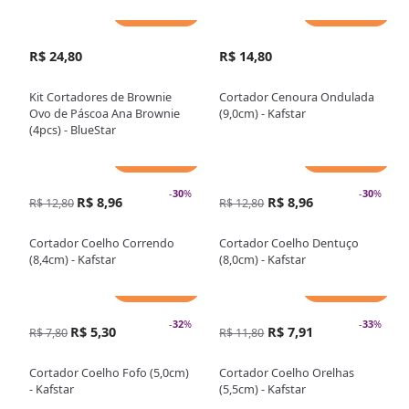
Adicionar
Adicionar
R$ 24,80
R$ 14,80
Kit Cortadores de Brownie
Cortador Cenoura Ondulada
Ovo de Páscoa Ana Brownie
(9,0cm) - Kafstar
(4pcs) - BlueStar
Adicionar
Adicionar
-
30
%
-
30
%
R$ 8,96
R$ 8,96
R$ 12,80
R$ 12,80
Cortador Coelho Correndo
Cortador Coelho Dentuço
(8,4cm) - Kafstar
(8,0cm) - Kafstar
Adicionar
Adicionar
-
32
%
-
33
%
R$ 5,30
R$ 7,91
R$ 7,80
R$ 11,80
Cortador Coelho Fofo (5,0cm)
Cortador Coelho Orelhas
- Kafstar
(5,5cm) - Kafstar