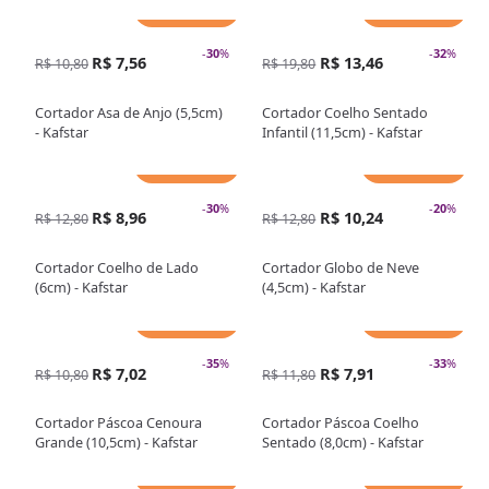
Adicionar
Adicionar
-
30
%
-
32
%
R$ 7,56
R$ 13,46
R$ 10,80
R$ 19,80
Cortador Asa de Anjo (5,5cm)
Cortador Coelho Sentado
- Kafstar
Infantil (11,5cm) - Kafstar
Adicionar
Adicionar
-
30
%
-
20
%
R$ 8,96
R$ 10,24
R$ 12,80
R$ 12,80
Cortador Coelho de Lado
Cortador Globo de Neve
(6cm) - Kafstar
(4,5cm) - Kafstar
Adicionar
Adicionar
-
35
%
-
33
%
R$ 7,02
R$ 7,91
R$ 10,80
R$ 11,80
Cortador Páscoa Cenoura
Cortador Páscoa Coelho
Grande (10,5cm) - Kafstar
Sentado (8,0cm) - Kafstar
Adicionar
Adicionar