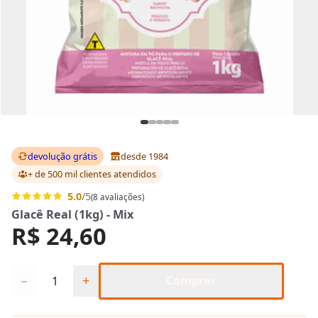
devolução grátis
desde 1984
+ de 500 mil clientes
atendidos
5.0
/5
(8 avaliações)
Glacê Real (1kg) - Mix
R$ 24,60
Quantidade
−
+
Comprar