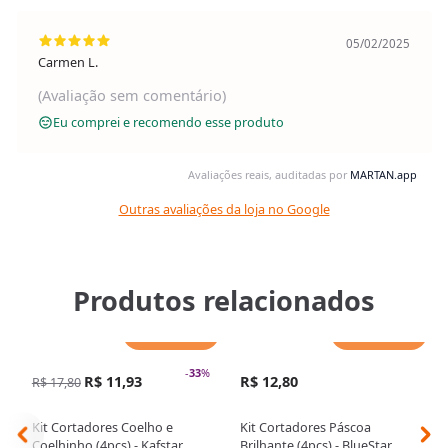
05/02/2025
Carmen L.
(Avaliação sem comentário)
Eu comprei e recomendo esse produto
Avaliações reais, auditadas por
MARTAN.app
Outras avaliações da loja no Google
Produtos relacionados
Adicionar
Adicionar
-
33
%
R$ 11,93
R$ 12,80
R$ 17,80
Kit Cortadores Coelho e
Kit Cortadores Páscoa
Coelhinho (4pcs) - Kafstar
Brilhante (4pcs) - BlueStar