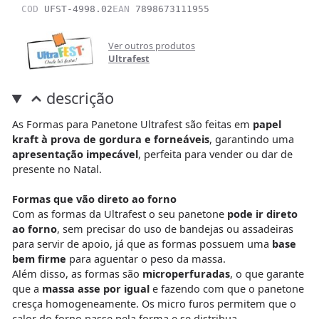
COD
UFST-4998.02
EAN
7898673111955
Ver outros produtos
Ultrafest
descrição
As Formas para Panetone Ultrafest são feitas em
papel
kraft à prova de gordura e forneáveis
, garantindo uma
apresentação impecável
, perfeita para vender ou dar de
presente no Natal.
Formas que vão direto ao forno
Com as formas da Ultrafest o seu panetone
pode ir direto
ao forno
, sem precisar do uso de bandejas ou assadeiras
para servir de apoio, já que as formas possuem uma
base
bem firme
para aguentar o peso da massa.
Além disso, as formas são
microperfuradas
, o que garante
que a
massa asse por igual
e fazendo com que o panetone
cresça homogeneamente. Os micro furos permitem que o
calor do forno passe pela forma e se distribua