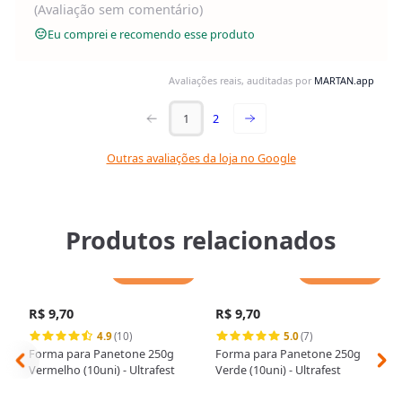
(Avaliação sem comentário)
Eu comprei e recomendo esse produto
Avaliações reais, auditadas por
MARTAN.app
1
2
Outras avaliações da loja no Google
Produtos relacionados
Adicionar
Adicionar
R$ 9,70
R$ 9,70
4.9
(10)
5.0
(7)
Forma para Panetone 250g
Forma para Panetone 250g
Vermelho (10uni) - Ultrafest
Verde (10uni) - Ultrafest