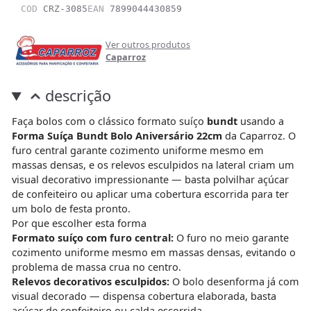
COD
CRZ-3085
EAN
7899044430859
Ver outros produtos
Caparroz
descrição
Faça bolos com o clássico formato suíço
bundt
usando a
Forma Suíça Bundt Bolo Aniversário 22cm
da Caparroz. O
furo central garante cozimento uniforme mesmo em
massas densas, e os relevos esculpidos na lateral criam um
visual decorativo impressionante — basta polvilhar açúcar
de confeiteiro ou aplicar uma cobertura escorrida para ter
um bolo de festa pronto.
Por que escolher esta forma
Formato suíço com furo central:
O furo no meio garante
cozimento uniforme mesmo em massas densas, evitando o
problema de massa crua no centro.
Relevos decorativos esculpidos:
O bolo desenforma já com
visual decorado — dispensa cobertura elaborada, basta
açúcar de confeiteiro ou calda escorrida.