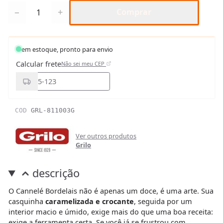
Quantidade
−
+
Comprar
em estoque, pronto para envio
Calcular frete
Não sei meu CEP
COD
GRL-811003G
Ver outros produtos
Grilo
descrição
O Cannelé Bordelais não é apenas um doce, é uma arte. Sua
casquinha
caramelizada e crocante
, seguida por um
interior macio e úmido, exige mais do que uma boa receita:
exige a ferramenta certa. Se você já se frustrou com