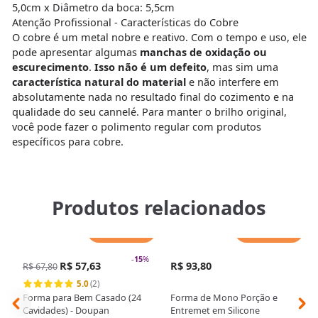
5,0cm x Diâmetro da boca: 5,5cm
Atenção Profissional - Características do Cobre
O cobre é um metal nobre e reativo. Com o tempo e uso, ele
pode apresentar algumas
manchas de oxidação ou
escurecimento
.
Isso não é um defeito
, mas sim uma
característica natural do material
e não interfere em
absolutamente nada no resultado final do cozimento e na
qualidade do seu cannelé. Para manter o brilho original,
você pode fazer o polimento regular com produtos
específicos para cobre.
Produtos relacionados
Adicionar
Adicionar
-
15
%
R$ 57,63
R$ 93,80
R$ 67,80
5.0
(2)
Forma para Bem Casado (24
Forma de Mono Porção e
Cavidades) - Doupan
Entremet em Silicone