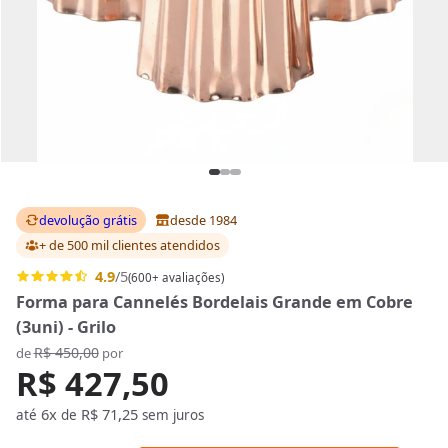
devolução grátis
desde 1984
+ de 500 mil clientes
atendidos
4.9
/5
(600+ avaliações)
Forma para Cannelés Bordelais Grande em Cobre
(3uni) - Grilo
R$ 450,00
de
por
R$ 427,50
6x
R$ 71,25
até
de
sem juros