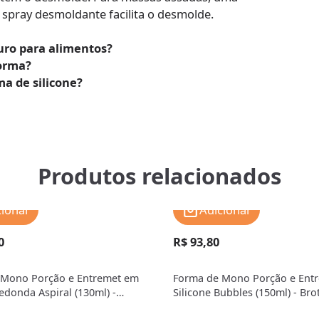
spray desmoldante facilita o desmolde.
guro para alimentos?
forma?
a de silicone?
Produtos relacionados
cionar
Adicionar
0
R$ 93,80
 Mono Porção e Entremet em
Forma de Mono Porção e Ent
edonda Aspiral (130ml) -
Silicone Bubbles (150ml) - Bro