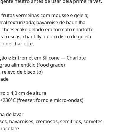
ente neutro antes de usar pela primeira vez.
de frutas vermelhas com mousse e geleia;
ral texturizada; bavaroise de baunilha
 cheesecake gelado em formato charlotte.
as frescas, chantilly ou um disco de geleia
co de charlotte.
o e Entremet em Silicone — Charlote
 grau alimentício (food grade)
 relevo de biscoito)
dade
ro x 4,0 cm de altura
 +230°C (freezer, forno e micro-ondas)
na de lavar
s, bavaroises, cremosos, semifrios, sorvetes,
chocolate