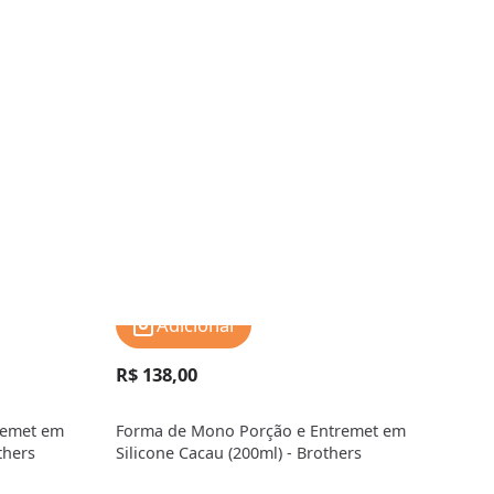
Adicionar
R$ 138,00
R$ 
remet em
Forma de Mono Porção e Entremet em
Form
thers
Silicone Cacau (200ml) - Brothers
Sili