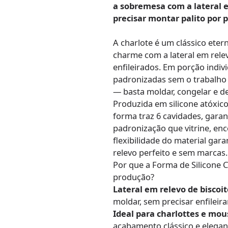
a sobremesa com a lateral 
precisar montar palito por p
A charlote é um clássico eter
charme com a lateral em rele
enfileirados. Em porção indivi
padronizadas sem o trabalho 
— basta moldar, congelar e d
Produzida em silicone atóxico 
forma traz 6 cavidades, gara
padronização que vitrine, en
flexibilidade do material gar
relevo perfeito e sem marcas.
Por que a Forma de Silicone C
produção?
Lateral em relevo de biscoit
moldar, sem precisar enfileir
Ideal para charlottes e mous
acabamento clássico e elegan