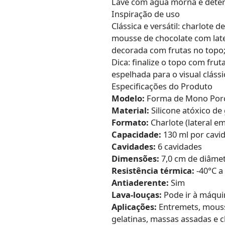
Lave com água morna e deterg
Inspiração de uso
Clássica e versátil: charlote 
mousse de chocolate com late
decorada com frutas no topo;
Dica: finalize o topo com frut
espelhada para o visual clássi
Especificações do Produto
Modelo:
Forma de Mono Porçã
Material:
Silicone atóxico de
Formato:
Charlote (lateral em
Capacidade:
130 ml por cavi
Cavidades:
6 cavidades
Dimensões:
7,0 cm de diâmet
Resistência térmica:
-40°C a
Antiaderente:
Sim
Lava-louças:
Pode ir à máqui
Aplicações:
Entremets, mousse
gelatinas, massas assadas e 