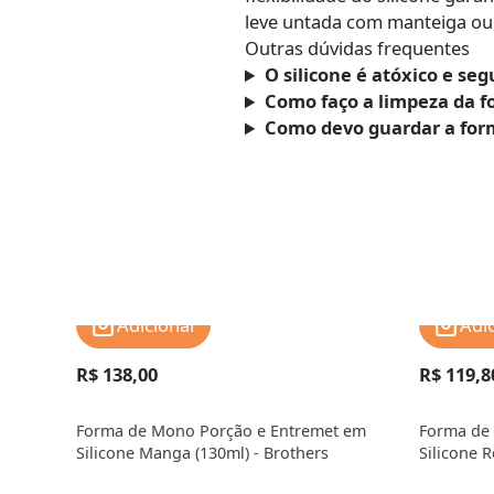
leve untada com manteiga ou 
Outras dúvidas frequentes
O silicone é atóxico e se
Como faço a limpeza da 
Como devo guardar a form
Adicionar
Adi
R$ 138,00
R$ 119,8
Forma de Mono Porção e Entremet em
Forma de
Silicone Manga (130ml) - Brothers
Silicone R
Brothers