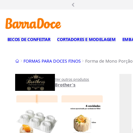
rrinho!
BICOS DE CONFEITAR
CORTADORES E MODELAGEM
EMB
Início
FORMAS PARA DOCES FINOS
Forma de Mono Porção e
Ver outros produtos
Brother's