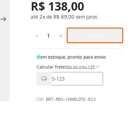
R$ 138,00
2x
R$ 69,00
até
de
sem juros
Quantidade
−
+
Comprar
em estoque, pronto para envio
Calcular frete
Não sei meu CEP
COD
BRT-MDS-CHARLOTE-013