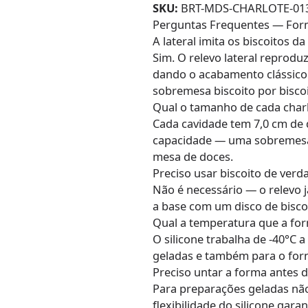
SKU:
BRT-MDS-CHARLOTE-01
Perguntas Frequentes — Forma
A lateral imita os biscoitos da
Sim. O relevo lateral reprodu
dando o acabamento clássico 
sobremesa biscoito por biscoi
Qual o tamanho de cada charl
Cada cavidade tem 7,0 cm de 
capacidade — uma sobremesa i
mesa de doces.
Preciso usar biscoito de verd
Não é necessário — o relevo já
a base com um disco de biscoi
Qual a temperatura que a fo
O silicone trabalha de -40°C
geladas e também para o forn
Preciso untar a forma antes d
Para preparações geladas não
flexibilidade do silicone ga