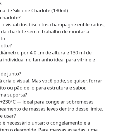
3
 de Silicone Charlote (130ml)
 charlote?
z o visual dos biscoitos champagne enfileirados,
da charlote sem o trabalho de montar a
to.
otte?
diâmetro por 4,0 cm de altura e 130 ml de
ndividual no tamanho ideal para vitrine e
ade junto?
 cria o visual. Mas você pode, se quiser, forrar
to ou pão de ló para estrutura e sabor.
rma suporta?
 a +230°C — ideal para congelar sobremesas
eamento de massas leves dentro desse limite.
e usar?
 é necessário untar; o congelamento e a
rantem o desmolde. Para massas assadas, uma