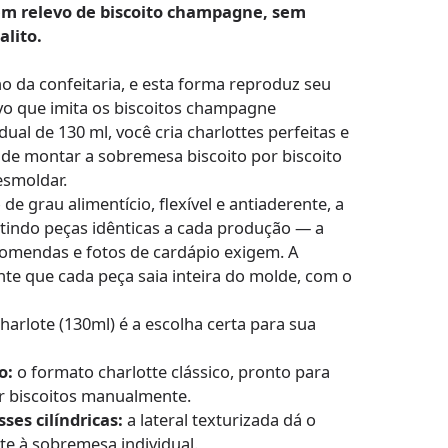
em relevo de biscoito champagne, sem
alito.
no da confeitaria, e esta forma reproduz seu
vo que imita os biscoitos champagne
dual de 130 ml, você cria charlottes perfeitas e
de montar a sobremesa biscoito por biscoito
esmoldar.
de grau alimentício, flexível e antiaderente, a
ntindo peças idênticas a cada produção — a
comendas e fotos de cardápio exigem. A
ante que cada peça saia inteira do molde, com o
harlote (130ml) é a escolha certa para sua
o:
o formato charlotte clássico, pronto para
ar biscoitos manualmente.
ses cilíndricas:
a lateral texturizada dá o
te à sobremesa individual.