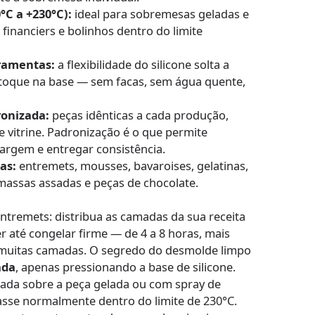
0°C a +230°C):
ideal para sobremesas geladas e
financiers e bolinhos dentro do limite
ramentas:
a flexibilidade do silicone solta a
toque na base — sem facas, sem água quente,
ronizada:
peças idênticas a cada produção,
e vitrine. Padronização é o que permite
argem e entregar consistência.
as:
entremets, mousses, bavaroises, gelatinas,
 massas assadas e peças de chocolate.
ntremets: distribua as camadas da sua receita
er até congelar firme — de 4 a 8 horas, mais
uitas camadas. O segredo do desmolde limpo
ada
, apenas pressionando a base de silicone.
ada sobre a peça gelada ou com spray de
 asse normalmente dentro do limite de 230°C.