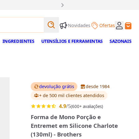
Buscar produtos
Novidades
Ofertas
Buscar
INGREDIENTES
UTENSÍLIOS E FERRAMENTAS
SAZONAIS
devolução grátis
desde 1984
+ de 500 mil clientes
atendidos
4.9
/5
(600+ avaliações)
Forma de Mono Porção e
Entremet em Silicone Charlote
(130ml) - Brothers