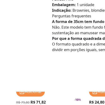
Embalagem:
1 unidade
Indicação:
Brownies, blondies
Perguntas frequentes
A forma de 35cm tem fundo
Não. Este modelo tem fundo f
sustentação ao manusear ma
Por que a forma quadrada d
O formato quadrado e a dime
dividir em porções iguais, se
Adicionar
Adi
-
10
%
R$ 71,82
R$ 24,80
R$ 79,80