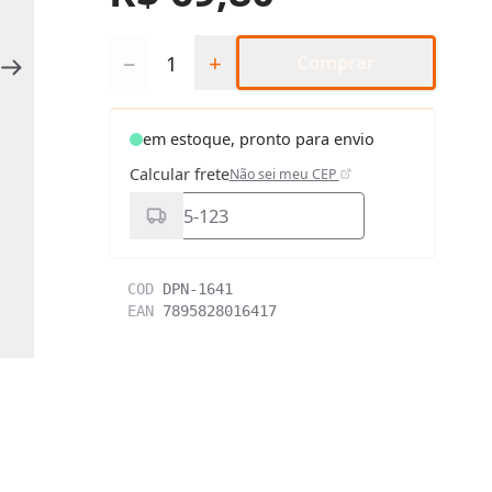
Quantidade
−
+
Comprar
em estoque, pronto para envio
Calcular frete
Não sei meu CEP
COD
DPN-1641
EAN
7895828016417