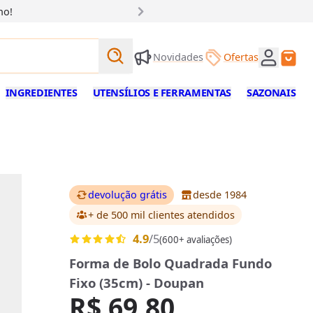
ho!
Buscar produtos
Novidades
Ofertas
Buscar
INGREDIENTES
UTENSÍLIOS E FERRAMENTAS
SAZONAIS
devolução grátis
desde 1984
+ de 500 mil clientes
atendidos
4.9
/5
(600+ avaliações)
Forma de Bolo Quadrada Fundo
Fixo (35cm) - Doupan
R$ 69,80