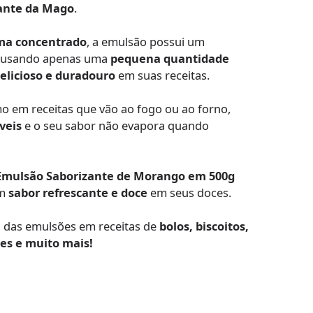
ante da Mago
.
ma concentrado
, a emulsão possui um
s usando apenas uma
pequena quantidade
elicioso e duradouro
em suas receitas.
 em receitas que vão ao fogo ou ao forno,
veis
e o seu sabor não evapora quando
 Emulsão Saborizante de Morango em 500g
um
sabor refrescante e doce
em seus doces.
a das emulsões em receitas de
bolos, biscoitos,
tes e muito mais!