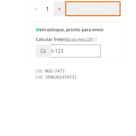
Quantidade
−
+
Comprar
em estoque, pronto para envio
Calcular frete
Não sei meu CEP
COD
MGO-7473
EAN
7896301474731