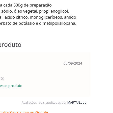
ra cada 500g de preparação
 sódio, óleo vegetal, propilenoglicol,
ial, ácido cítrico, monoglicerídeos, amido
bato de potássio e dimetilpolisiloxana.
produto
05/09/2024
io)
esse produto
Avaliações reais, auditadas por
MARTAN.app
valiações da loja no Google