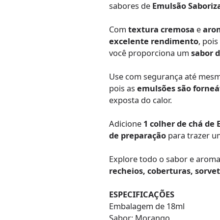
sabores de
Emulsão Saboriz
Com
textura cremosa
e
aro
excelente rendimento
, poi
você proporciona um
sabor d
Use com segurança até mesmo
pois as
emulsões são forneá
exposta do calor.
Adicione
1 colher de chá de
de preparação
para trazer 
Explore todo o sabor e arom
recheios, coberturas, sorve
ESPECIFICAÇÕES
Embalagem de 18ml
Sabor: Morango