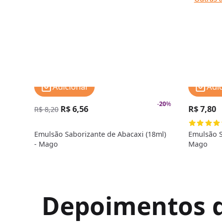
Adicionar
Adi
-
20
%
R$ 6,56
R$ 7,80
R$ 8,20
Emulsão Saborizante de Abacaxi (18ml)
Emulsão S
- Mago
Mago
Depoimentos de