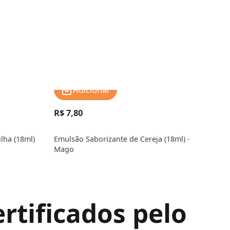
Adicionar
R$ 7,80
R$ 
lha (18ml)
Emulsão Saborizante de Cereja (18ml) -
Emul
Mago
Mag
rtificados pelo