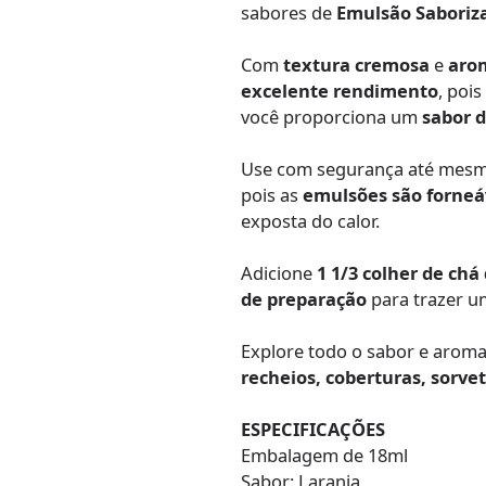
sabores de
Emulsão Saboriz
Com
textura cremosa
e
aro
excelente rendimento
, poi
você proporciona um
sabor d
Use com segurança até mesmo
pois as
emulsões são forneá
exposta do calor.
Adicione
1 1/3 colher de ch
de preparação
para trazer 
Explore todo o sabor e arom
recheios, coberturas, sorve
ESPECIFICAÇÕES
Embalagem de 18ml
Sabor: Laranja