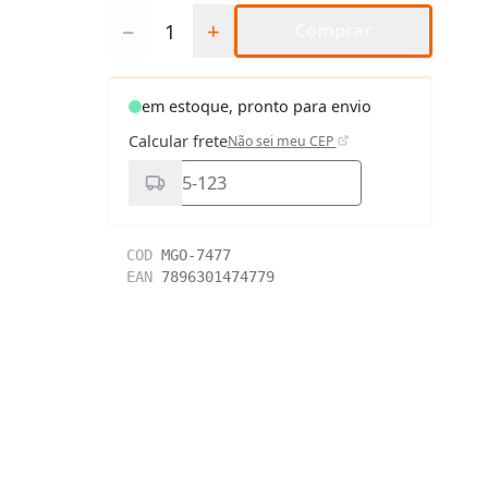
Quantidade
−
+
Comprar
em estoque, pronto para envio
Calcular frete
Não sei meu CEP
COD
MGO-7477
EAN
7896301474779