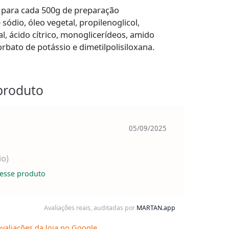
 para cada 500g de preparação
 sódio, óleo vegetal, propilenoglicol,
ial, ácido cítrico, monoglicerídeos, amido
bato de potássio e dimetilpolisiloxana.
produto
05/09/2025
io)
esse produto
Avaliações reais, auditadas por
MARTAN.app
valiações da loja no Google