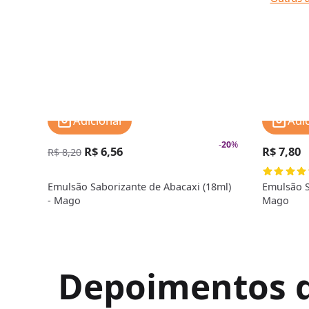
Adicionar
Adi
-
20
%
R$ 6,56
R$ 7,80
R$ 8,20
Emulsão Saborizante de Abacaxi (18ml)
Emulsão S
- Mago
Mago
Depoimentos de