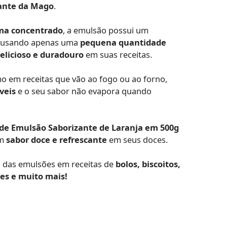
ante da Mago
.
ma concentrado
, a emulsão possui um
s usando apenas uma
pequena quantidade
elicioso e duradouro
em suas receitas.
 em receitas que vão ao fogo ou ao forno,
veis
e o seu sabor não evapora quando
á de Emulsão Saborizante de Laranja em 500g
um
sabor doce e refrescante
em seus doces.
a das emulsões em receitas de
bolos, biscoitos,
tes e muito mais!