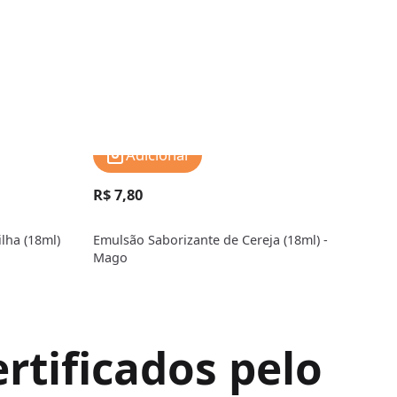
Adicionar
R$ 7,80
R$ 
lha (18ml)
Emulsão Saborizante de Cereja (18ml) -
Emul
Mago
Mag
rtificados pelo