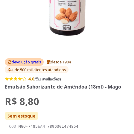
devolução grátis
desde 1984
+ de 500 mil clientes
atendidos
4.0
/5
(3 avaliações)
Emulsão Saborizante de Amêndoa (18ml) - Mago
R$ 8,80
Sem estoque
COD
MGO-7485
EAN
7896301474854