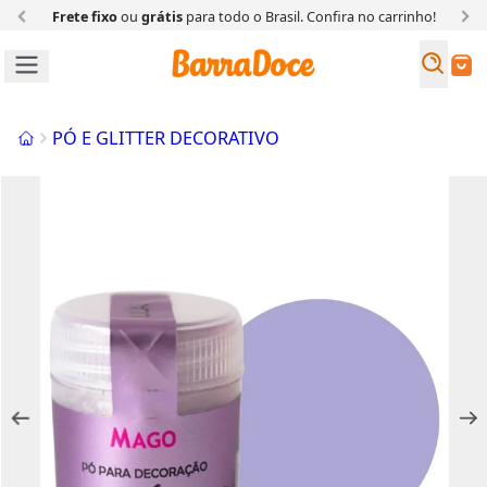
Frete fixo
ou
grátis
para todo o Brasil. Confira
no carrinho!
Busc
Buscar
Início
PÓ E GLITTER DECORATIVO