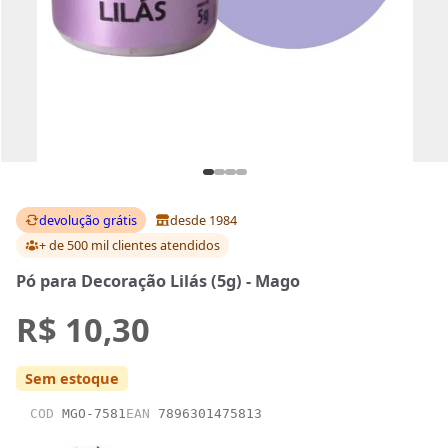
devolução grátis
desde 1984
+ de 500 mil clientes
atendidos
Pó para Decoração Lilás (5g) - Mago
R$ 10,30
Sem estoque
COD
MGO-7581
EAN
7896301475813