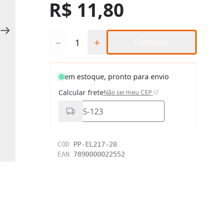
R$ 11,80
Quantidade
−
+
Comprar
em estoque, pronto para envio
Calcular frete
Não sei meu CEP
COD
PP-EL217-20
EAN
7890000022552