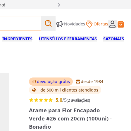
ho!
Buscar produtos
Novidades
Ofertas
Buscar
INGREDIENTES
UTENSÍLIOS E FERRAMENTAS
SAZONAIS
devolução grátis
desde 1984
+ de 500 mil clientes
atendidos
5.0
/5
(2 avaliações)
Arame para Flor Encapado
Verde #26 com 20cm (100uni) -
Bonadio