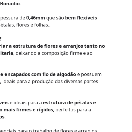
 Bonadio
.
pessura de
0,46mm
que são
bem flexíveis
alas, flores e folhas..
?
riar a estrutura de flores e arranjos tanto no
itaria
, deixando a composição firme e ao
 e encapados com fio de algodão
e possuem
 ideais para a produção das diversas partes
veis
e ideais para a
estrutura de pétalas e
o mais firmes e rígidos
, perfeitos para a
os
.
enciais para o trabalho de flores e arranjos