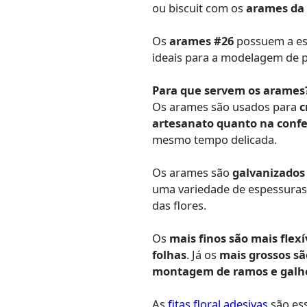
ou biscuit com os
arames da
Os
arames #26
possuem a es
ideais para a modelagem de pét
Para que servem os arames
Os arames são usados para
c
artesanato quanto na confe
mesmo tempo delicada.
Os arames são
galvanizados
uma variedade de espessuras,
das flores.
Os
mais finos são mais flexí
folhas
. Já os
mais grossos sã
montagem de ramos e galh
As
fitas floral adesivas
são ess