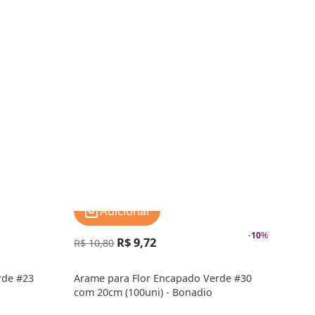
Adicionar
-
10
%
R$ 9,72
R$ 
R$ 10,80
rde #23
Arame para Flor Encapado Verde #30
Aram
com 20cm (100uni) - Bonadio
com 