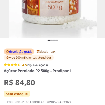
devolução grátis
desde 1984
+ de 500 mil clientes
atendidos
4.5
/5
(2 avaliações)
Açúcar Perolado P2 500g - Prodipani
R$ 84,80
Sem estoque
COD
PDP-2160100PB
EAN
7898579463363