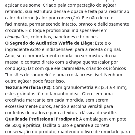
açúcar que some. Criado pela compactação do açúcar
refinado, sua estrutura densa e opaca é feita para resistir ao
calor do forno (calor por convecção). Ele não derrete
facilmente, permanecendo intacto, branco e deliciosamente
crocante. É o toque profissional indispensável em
chouquettes
, colombas, panetones e brioches.
O Segredo do Autêntico Waffle de Liège:
Este é o
ingrediente
exato
e indispensável para a receita original.
Aqui, seu comportamento muda: ao ser misturado na
massa, o contato direto com a chapa quente (calor por
condução) faz com que ele caramelize, criando os icônicos
"bolsões de caramelo" e uma crosta irresistível. Nenhum
outro açúcar pode fazer isso.
Textura Perfeita (P2):
Com granulometria P2 (2,4 a 4 mm),
estes grânulos têm o tamanho ideal. Oferecem uma
crocância marcante em cada mordida, sem serem
excessivamente duros, sendo a escolha versátil para
confeitos delicados e para a textura clássica do waffle.
Qualidade Profissional Prodipani:
A embalagem em pote
de 500g é prática, facilita o uso e garante a correta
conservação do produto, mantendo-o livre de umidade para