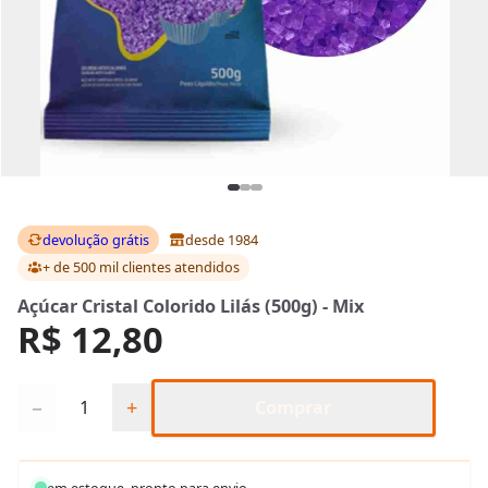
devolução grátis
desde 1984
+ de 500 mil clientes
atendidos
Açúcar Cristal Colorido Lilás (500g) - Mix
R$ 12,80
Quantidade
−
+
Comprar
em estoque, pronto para envio