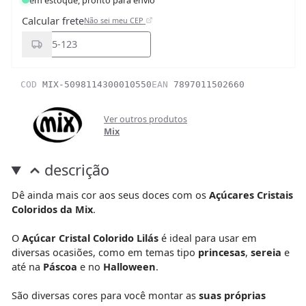
Calcular frete
Não sei meu CEP
COD
MIX-5098114300010550
EAN
7897011502660
Ver outros produtos
Mix
descrição
Dê ainda mais cor aos seus doces com os
Açúcares Cristais
Coloridos da Mix
.
O
Açúcar Cristal Colorido Lilás
é ideal para usar em
diversas ocasiões, como em temas tipo
princesas
,
sereia
e
até na
Páscoa
e no
Halloween
.
São diversas cores para você montar as
suas próprias