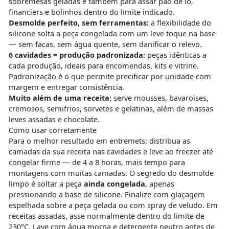
sobremesas geladas e também para assar pão de ló,
financiers e bolinhos dentro do limite indicado.
Desmolde perfeito, sem ferramentas:
a flexibilidade do
silicone solta a peça congelada com um leve toque na base
— sem facas, sem água quente, sem danificar o relevo.
6 cavidades = produção padronizada:
peças idênticas a
cada produção, ideais para encomendas, kits e vitrine.
Padronização é o que permite precificar por unidade com
margem e entregar consistência.
Muito além de uma receita:
serve mousses, bavaroises,
cremosos, semifrios, sorvetes e gelatinas, além de massas
leves assadas e chocolate.
Como usar corretamente
Para o melhor resultado em entremets: distribua as
camadas da sua receita nas cavidades e leve ao freezer até
congelar firme — de 4 a 8 horas, mais tempo para
montagens com muitas camadas. O segredo do desmolde
limpo é soltar a peça
ainda congelada
, apenas
pressionando a base de silicone. Finalize com glaçagem
espelhada sobre a peça gelada ou com spray de veludo. Em
receitas assadas, asse normalmente dentro do limite de
230°C. Lave com água morna e detergente neutro antes de