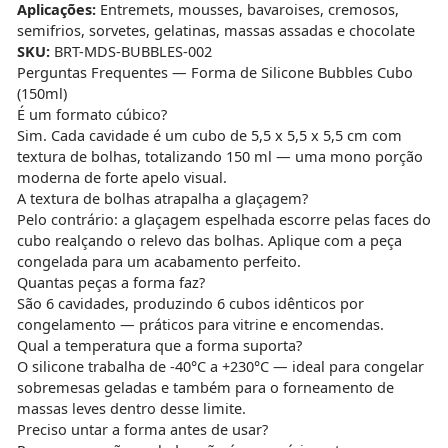
Aplicações:
Entremets, mousses, bavaroises, cremosos,
semifrios, sorvetes, gelatinas, massas assadas e chocolate
SKU:
BRT-MDS-BUBBLES-002
Perguntas Frequentes — Forma de Silicone Bubbles Cubo
(150ml)
É um formato cúbico?
Sim. Cada cavidade é um cubo de 5,5 x 5,5 x 5,5 cm com
textura de bolhas, totalizando 150 ml — uma mono porção
moderna de forte apelo visual.
A textura de bolhas atrapalha a glaçagem?
Pelo contrário: a glaçagem espelhada escorre pelas faces do
cubo realçando o relevo das bolhas. Aplique com a peça
congelada para um acabamento perfeito.
Quantas peças a forma faz?
São 6 cavidades, produzindo 6 cubos idênticos por
congelamento — práticos para vitrine e encomendas.
Qual a temperatura que a forma suporta?
O silicone trabalha de -40°C a +230°C — ideal para congelar
sobremesas geladas e também para o forneamento de
massas leves dentro desse limite.
Preciso untar a forma antes de usar?