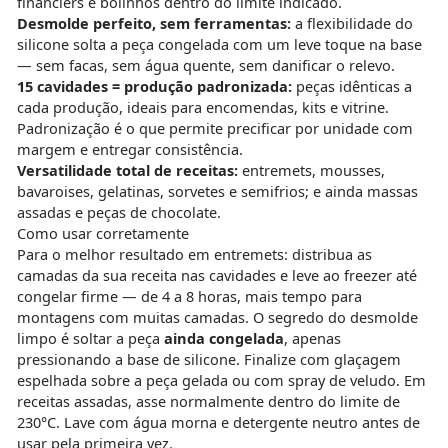
financiers e bolinhos dentro do limite indicado.
Desmolde perfeito, sem ferramentas:
a flexibilidade do
silicone solta a peça congelada com um leve toque na base
— sem facas, sem água quente, sem danificar o relevo.
15 cavidades = produção padronizada:
peças idênticas a
cada produção, ideais para encomendas, kits e vitrine.
Padronização é o que permite precificar por unidade com
margem e entregar consistência.
Versatilidade total de receitas:
entremets, mousses,
bavaroises, gelatinas, sorvetes e semifrios; e ainda massas
assadas e peças de chocolate.
Como usar corretamente
Para o melhor resultado em entremets: distribua as
camadas da sua receita nas cavidades e leve ao freezer até
congelar firme — de 4 a 8 horas, mais tempo para
montagens com muitas camadas. O segredo do desmolde
limpo é soltar a peça
ainda congelada
, apenas
pressionando a base de silicone. Finalize com glaçagem
espelhada sobre a peça gelada ou com spray de veludo. Em
receitas assadas, asse normalmente dentro do limite de
230°C. Lave com água morna e detergente neutro antes de
usar pela primeira vez.