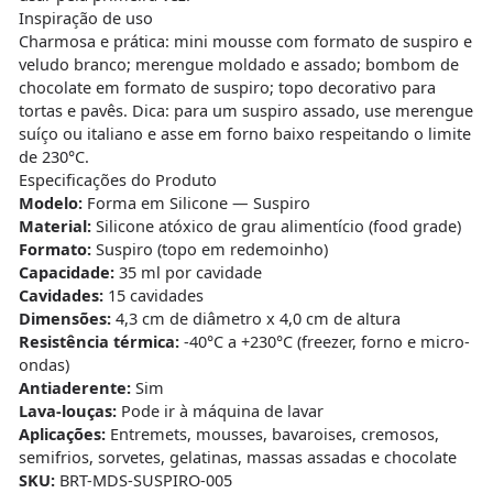
Inspiração de uso
Charmosa e prática: mini mousse com formato de suspiro e
veludo branco; merengue moldado e assado; bombom de
chocolate em formato de suspiro; topo decorativo para
tortas e pavês. Dica: para um suspiro assado, use merengue
suíço ou italiano e asse em forno baixo respeitando o limite
de 230°C.
Especificações do Produto
Modelo:
Forma em Silicone — Suspiro
Material:
Silicone atóxico de grau alimentício (food grade)
Formato:
Suspiro (topo em redemoinho)
Capacidade:
35 ml por cavidade
Cavidades:
15 cavidades
Dimensões:
4,3 cm de diâmetro x 4,0 cm de altura
Resistência térmica:
-40°C a +230°C (freezer, forno e micro-
ondas)
Antiaderente:
Sim
Lava-louças:
Pode ir à máquina de lavar
Aplicações:
Entremets, mousses, bavaroises, cremosos,
semifrios, sorvetes, gelatinas, massas assadas e chocolate
SKU:
BRT-MDS-SUSPIRO-005