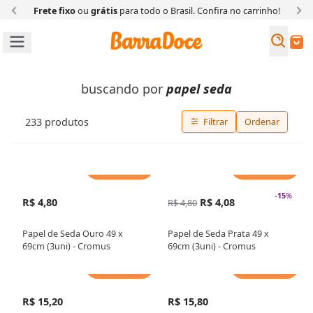
Frete fixo
ou
grátis
para todo o Brasil. Confira
no carrinho!
Busc
Buscar
buscando por
papel seda
233
produtos
Filtrar
Ordenar
Adicionar
Adicionar
-
15
%
R$ 4,80
R$ 4,08
R$ 4,80
Papel de Seda Ouro 49 x
Papel de Seda Prata 49 x
69cm (3uni) - Cromus
69cm (3uni) - Cromus
Adicionar
Adicionar
R$ 15,20
R$ 15,80