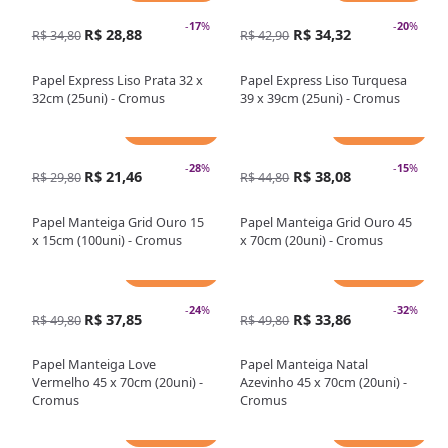
-
17
%
-
20
%
R$ 28,88
R$ 34,32
R$ 34,80
R$ 42,90
Papel Express Liso Prata 32 x
Papel Express Liso Turquesa
32cm (25uni) - Cromus
39 x 39cm (25uni) - Cromus
Adicionar
Adicionar
-
28
%
-
15
%
R$ 21,46
R$ 38,08
R$ 29,80
R$ 44,80
Papel Manteiga Grid Ouro 15
Papel Manteiga Grid Ouro 45
x 15cm (100uni) - Cromus
x 70cm (20uni) - Cromus
Adicionar
Adicionar
-
24
%
-
32
%
R$ 37,85
R$ 33,86
R$ 49,80
R$ 49,80
Papel Manteiga Love
Papel Manteiga Natal
Vermelho 45 x 70cm (20uni) -
Azevinho 45 x 70cm (20uni) -
Cromus
Cromus
Adicionar
Adicionar