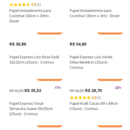
5.0
(2)
Papel Antiaderente para
Papel Antiaderente para
Cozinhar (30cm x 20m) -
Cozinhar (30cm x 3m) - Dover
Dover
Adicionar
Adicionar
R$ 30,80
R$ 54,80
Papel Express Liso Rose Gold
Papel Express Liso Verde
32x32cm (25uni) - Cromus
Oliva 44x44cm (25uni) -
Cromus
Adicionar
Adicionar
-
17
%
-
22
%
R$ 35,52
R$ 28,70
R$ 42,80
R$ 36,80
5.0
(2)
Papel Express Tonal
Papel Kraft Cacau 69 x 89cm
Terracota Suave 35x35cm
(10uni) - Cromus
(25uni) - Cromus
Adicionar
Adicionar