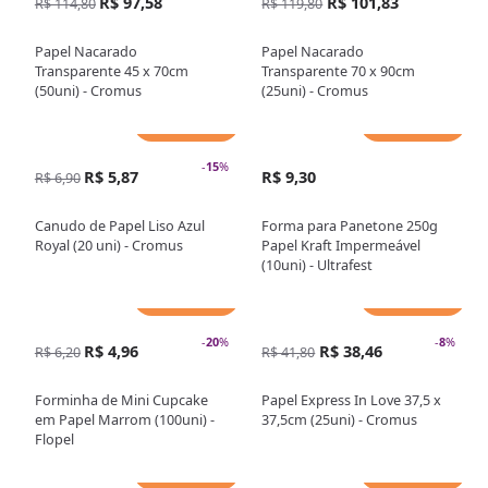
R$ 97,58
R$ 101,83
R$ 114,80
R$ 119,80
Papel Nacarado
Papel Nacarado
Transparente 45 x 70cm
Transparente 70 x 90cm
(50uni) - Cromus
(25uni) - Cromus
Adicionar
Adicionar
-
15
%
R$ 5,87
R$ 9,30
R$ 6,90
Canudo de Papel Liso Azul
Forma para Panetone 250g
Royal (20 uni) - Cromus
Papel Kraft Impermeável
(10uni) - Ultrafest
Adicionar
Adicionar
-
20
%
-
8
%
R$ 4,96
R$ 38,46
R$ 6,20
R$ 41,80
Forminha de Mini Cupcake
Papel Express In Love 37,5 x
em Papel Marrom (100uni) -
37,5cm (25uni) - Cromus
Flopel
Adicionar
Adicionar