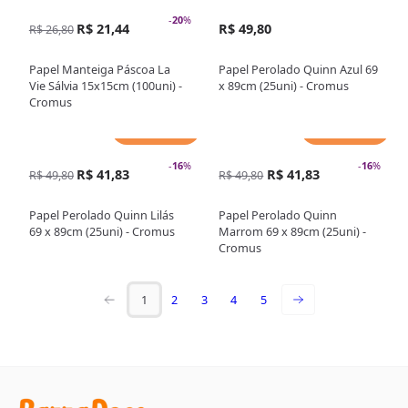
-
20
%
R$ 21,44
R$ 49,80
R$ 26,80
Papel Manteiga Páscoa La
Papel Perolado Quinn Azul 69
Vie Sálvia 15x15cm (100uni) -
x 89cm (25uni) - Cromus
Cromus
Adicionar
Adicionar
-
16
%
-
16
%
R$ 41,83
R$ 41,83
R$ 49,80
R$ 49,80
Papel Perolado Quinn Lilás
Papel Perolado Quinn
69 x 89cm (25uni) - Cromus
Marrom 69 x 89cm (25uni) -
Cromus
1
2
3
4
5