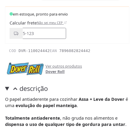
em estoque, pronto para envio
Calcular frete
Não sei meu CEP
COD
DVR-110024442
EAN
7896082824442
Ver outros produtos
Dover Roll
descrição
O papel antiaderente para cozinhar
Assa + Leve da Dover
é
uma
evolução do papel manteiga
.
Totalmente antiaderente
, não gruda nos alimentos e
dispensa o uso de qualquer tipo de gordura para untar
.