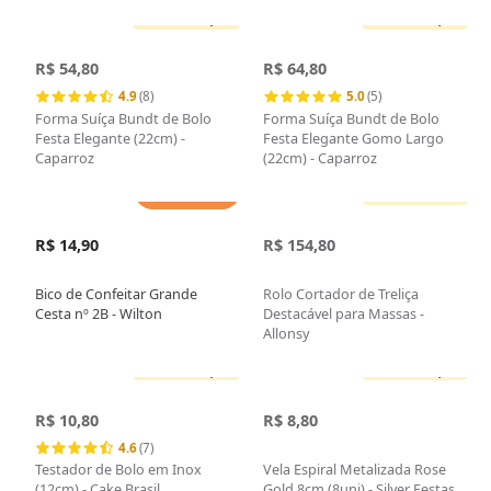
Sem estoque
Sem estoque
R$ 54,80
R$ 64,80
4.9
(8)
5.0
(5)
Forma Suíça Bundt de Bolo
Forma Suíça Bundt de Bolo
Festa Elegante (22cm) -
Festa Elegante Gomo Largo
Caparroz
(22cm) - Caparroz
Adicionar
Sem estoque
R$ 14,90
R$ 154,80
Bico de Confeitar Grande
Rolo Cortador de Treliça
Cesta nº 2B - Wilton
Destacável para Massas -
Allonsy
Sem estoque
Sem estoque
R$ 10,80
R$ 8,80
4.6
(7)
Testador de Bolo em Inox
Vela Espiral Metalizada Rose
(12cm) - Cake Brasil
Gold 8cm (8uni) - Silver Festas