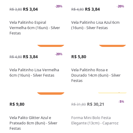
-
20
%
-
20
%
R$ 3,04
R$ 3,84
R$ 3,80
R$ 4,80
Vela Palitinho Espiral
Vela Palitinho Lisa Azul 6cm
Vermelha 6cm (16uni) - Silver
(16uni) - Silver Festas
Festas
Adicionar
Adicionar
-
20
%
R$ 3,84
R$ 5,80
R$ 4,80
Vela Palitinho Lisa Vermelha
Vela Palitinho Rosa e
6cm (16uni) - Silver Festas
Dourado 14cm (6uni) - Silver
Festas
Adicionar
Sem estoque
-
5
%
R$ 9,80
R$ 30,21
R$ 31,80
Vela Palito Glitter Azul e
Forma Mini Bolo Festa
Prateado 8cm (8uni) - Silver
Elegante (13cm) - Caparroz
Festas