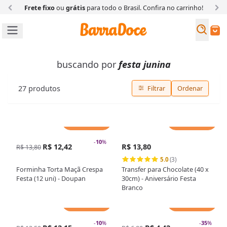
Frete fixo
ou
grátis
para todo o Brasil. Confira
no carrinho!
Busc
Buscar
buscando por
festa junina
27
produtos
Filtrar
Ordenar
Adicionar
Adicionar
-
10
%
R$ 12,42
R$ 13,80
R$ 13,80
5.0
(3)
Forminha Torta Maçã Crespa
Transfer para Chocolate (40 x
Festa (12 uni) - Doupan
30cm) - Aniversário Festa
Branco
Adicionar
Adicionar
-
10
%
-
35
%