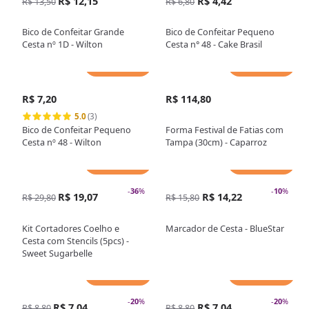
R$ 12,15
R$ 4,42
R$ 13,50
R$ 6,80
Bico de Confeitar Grande
Bico de Confeitar Pequeno
Cesta nº 1D - Wilton
Cesta n° 48 - Cake Brasil
Adicionar
Adicionar
R$ 7,20
R$ 114,80
5.0
(3)
Bico de Confeitar Pequeno
Forma Festival de Fatias com
Cesta nº 48 - Wilton
Tampa (30cm) - Caparroz
Adicionar
Adicionar
-
36
%
-
10
%
R$ 19,07
R$ 14,22
R$ 29,80
R$ 15,80
Kit Cortadores Coelho e
Marcador de Cesta - BlueStar
Cesta com Stencils (5pcs) -
Sweet Sugarbelle
Adicionar
Adicionar
-
20
%
-
20
%
R$ 7,04
R$ 7,04
R$ 8,80
R$ 8,80