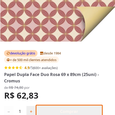
devolução grátis
desde 1984
+ de 500 mil clientes
atendidos
4.9
/5
(600+ avaliações)
Papel Dupla Face Duo Rosa 69 x 89cm (25uni) -
Cromus
R$ 74,80
de
por
R$ 62,83
Quantidade
−
+
Comprar