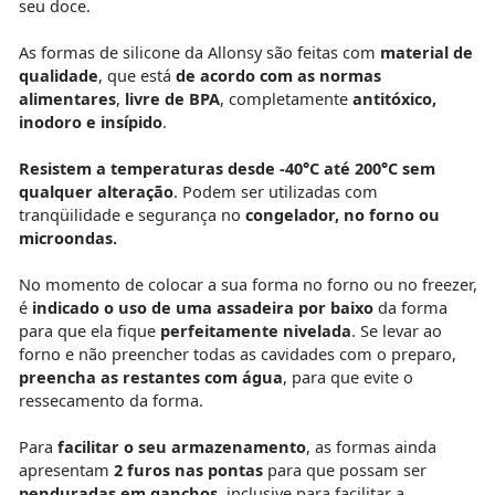
seu doce.
As formas de silicone da Allonsy são feitas com
material de
qualidade
, que está
de acordo com as normas
alimentares
,
livre de BPA
, completamente
antitóxic
o
,
inodoro e insípido
.
Resistem a temperaturas desde -40°C até 200°C sem
qualquer alteração
. Podem ser utilizadas com
tranqüilidade e segurança no
congelador, no forno ou
microondas.
No momento de colocar a sua forma no forno ou no freezer,
é
indicado o uso de uma assadeira por baixo
da forma
para que ela fique
perfeitamente nivelada
. Se levar ao
forno e não preencher todas as cavidades com o preparo,
preencha as restantes com água
, para que evite o
ressecamento da forma.
Para
facilitar o seu armazenamento
, as formas ainda
apresentam
2 furos nas pontas
para que possam ser
penduradas em ganchos
, inclusive para facilitar a