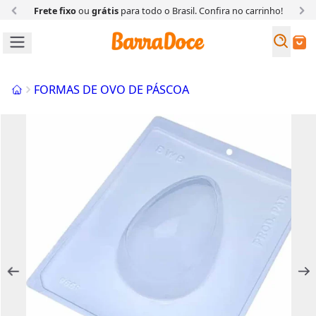
Frete fixo
ou
grátis
para todo o Brasil. Confira
no carrinho!
Busc
Buscar
Início
FORMAS DE OVO DE PÁSCOA